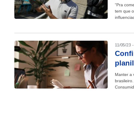
“Pra começ
tem que or
influencia
11/05/23 
Confi
plani
Manter a 
brasileir
Consumido
Serviços 