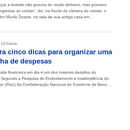
ar a investir não precisa ter muito dinheiro, mas primeiro
ganizar as contas”, diz, na frente da câmera do celular, o
dor Murilo Duarte, na sala de sua antiga casa em...
- 10:54min
ra cinco dicas para organizar uma
lha de despesas
vida financeira em dia é um dos maiores desafios do
o. Segundo a Pesquisa de Endividamento e Inadimplência do
r (Peic) da Confederação Nacional do Comércio de Bens,
e Turismo (CNC),...