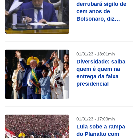
derrubará sigilo de
cem anos de
Bolsonaro, diz
ministro
01/01/23 - 18:01min
Diversidade: saiba
quem é quem na
entrega da faixa
presidencial
01/01/23 - 17:03min
Lula sobe a rampa
do Planalto com