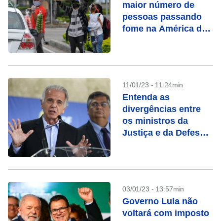
maior número de
pessoas passando
fome na América do
Sul
11/01/23 - 11:24min
Entenda as
divergências entre
os ministros da
Justiça e da Defesa e
onde vai dar essa
‘queda de braço’
03/01/23 - 13:57min
Governo Lula não
voltará com imposto