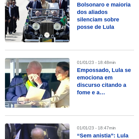
Bolsonaro e maioria
dos aliados
silenciam sobre
posse de Lula
01/01/23 - 18:48min
Empossado, Lula se
emociona em
discurso citando a
fome e a
desigualdade
01/01/23 - 18:47min
“Sem anistia”: Lula