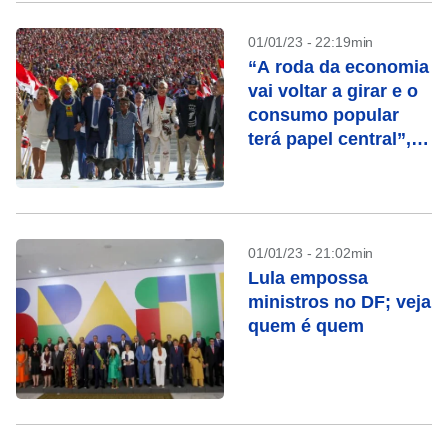
01/01/23 - 22:19min
“A roda da economia
vai voltar a girar e o
consumo popular
terá papel central”,
afirma Lula
01/01/23 - 21:02min
Lula empossa
ministros no DF; veja
quem é quem