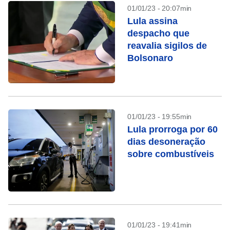
01/01/23 - 20:07min
Lula assina
despacho que
reavalia sigilos de
Bolsonaro
01/01/23 - 19:55min
Lula prorroga por 60
dias desoneração
sobre combustíveis
01/01/23 - 19:41min