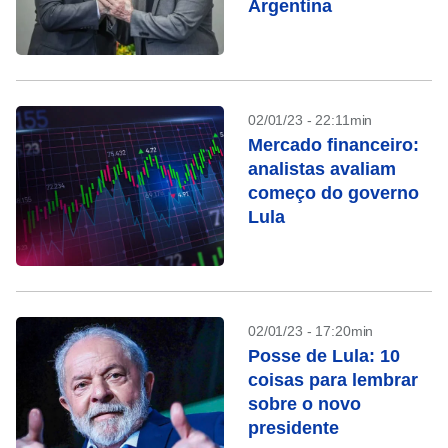
Argentina
02/01/23 - 22:11min
Mercado financeiro:
analistas avaliam
começo do governo
Lula
02/01/23 - 17:20min
Posse de Lula: 10
coisas para lembrar
sobre o novo
presidente