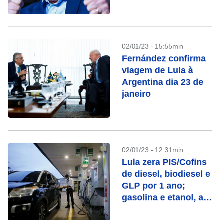
02/01/23 - 15:55min
Fernández confirma
viagem de Lula à
Argentina dia 23 de
janeiro
02/01/23 - 12:31min
Lula zera PIS/Cofins
de diesel, biodiesel e
GLP por 1 ano;
gasolina e etanol, até
28/02