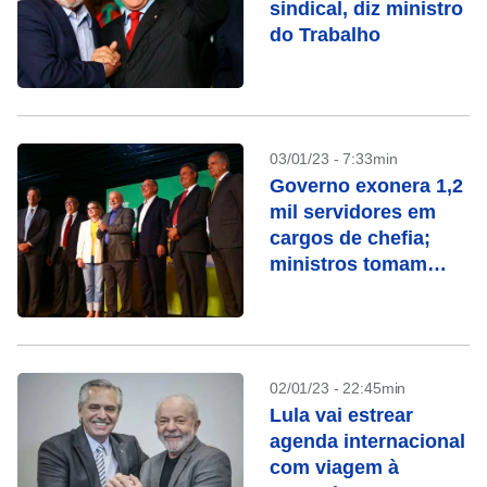
sindical, diz ministro
do Trabalho
03/01/23 - 7:33min
Governo exonera 1,2
mil servidores em
cargos de chefia;
ministros tomam
posse
02/01/23 - 22:45min
Lula vai estrear
agenda internacional
com viagem à