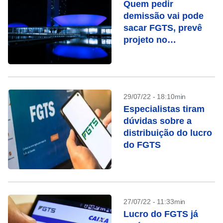
Quem pedir
demissão vai pode
sacar FGTS, prevê
projeto no
Congresso
29/07/22 - 18:10min
Especialistas tiram
dúvidas sobre a
distribuição do lucro
do FGTS
27/07/22 - 11:33min
Lucro do FGTS já