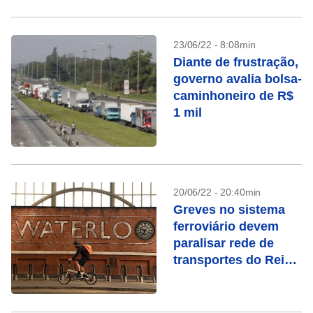
23/06/22 - 8:08min
Diante de frustração,
governo avalia bolsa-
caminhoneiro de R$
1 mil
20/06/22 - 20:40min
Greves no sistema
ferroviário devem
paralisar rede de
transportes do Reino
Unido