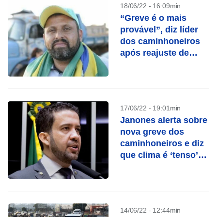
18/06/22 - 16:09min
“Greve é o mais
provável”, diz líder
dos caminhoneiros
após reajuste de
combustíveis
17/06/22 - 19:01min
Janones alerta sobre
nova greve dos
caminhoneiros e diz
que clima é ‘tenso’
entre lideranças
14/06/22 - 12:44min