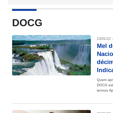
DOCG
23/01/22 
Mel d
Nacio
déci
Indic
Quem apre
DOCG esta
termos Ap
Geográfic