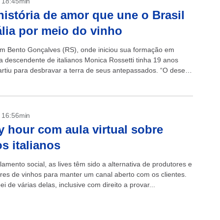
- 18:45min
istória de amor que une o Brasil
tália por meio do vinho
m Bento Gonçalves (RS), onde iniciou sua formação em
 a descendente de italianos Monica Rossetti tinha 19 anos
rtiu para desbravar a terra de seus antepassados. “O desejo
onectar...
- 16:56min
 hour com aula virtual sobre
os italianos
amento social, as lives têm sido a alternativa de produtores e
res de vinhos para manter um canal aberto com os clientes.
pei de várias delas, inclusive com direito a provar...