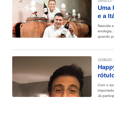
20/01/22 
Uma h
e a I
Nascida e
enologia,
quando pa
de me rec
22/05/20 
Happy
rótul
Com o isol
importado
Já partici