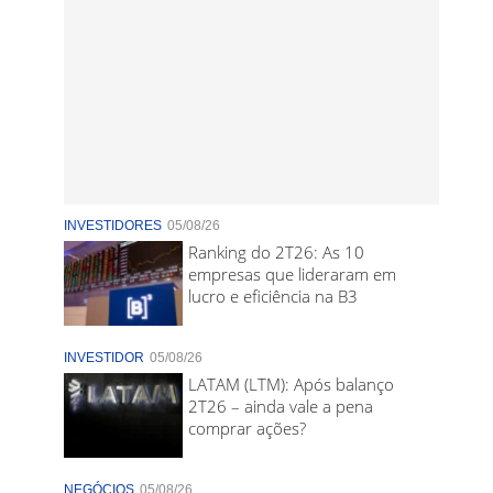
INVESTIDORES
05/08/26
Ranking do 2T26: As 10
empresas que lideraram em
lucro e eficiência na B3
INVESTIDOR
05/08/26
LATAM (LTM): Após balanço
2T26 – ainda vale a pena
comprar ações?
NEGÓCIOS
05/08/26