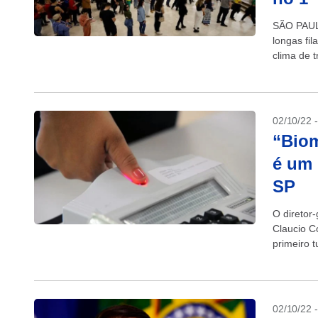
SÃO PAUL
longas fi
clima de t
(TSE), ap
02/10/22 
“Biom
é um 
SP
O diretor-
Claucio Co
primeiro 
Eleitoral. 
02/10/22 