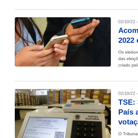
02/10/22 
Acomp
2022 
Os eleito
das eleiçõ
criado pel
Google Pla
02/10/22 
TSE: 
País 
vota
O Tribunal