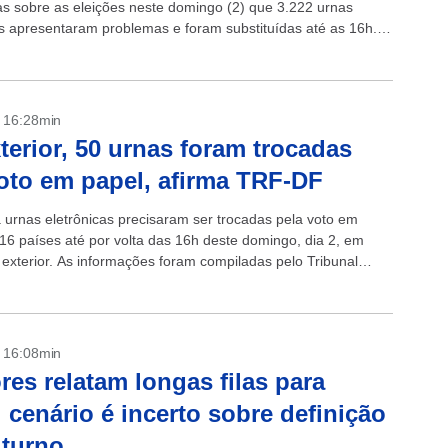
as sobre as eleições neste domingo (2) que 3.222 urnas
as apresentaram problemas e foram substituídas até as 16h.
corresponde a 0,60%...
- 16:28min
terior, 50 urnas foram trocadas
oto em papel, afirma TRF-DF
 urnas eletrônicas precisaram ser trocadas pela voto em
16 países até por volta das 16h deste domingo, dia 2, em
 exterior. As informações foram compiladas pelo Tribunal
leitoral...
- 16:08min
ores relatam longas filas para
; cenário é incerto sobre definição
 turno