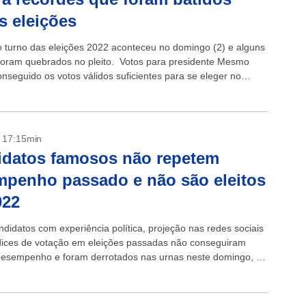
s eleições
o turno das eleições 2022 aconteceu no domingo (2) e alguns
foram quebrados no pleito. Votos para presidente Mesmo
onseguido os votos válidos suficientes para se eleger no
uiz...
- 17:15min
idatos famosos não repetem
penho passado e não são eleitos
022
ndidatos com experiência política, projeção nas redes sociais
ndices de votação em eleições passadas não conseguiram
 desempenho e foram derrotados nas urnas neste domingo, 2.
eles que já...