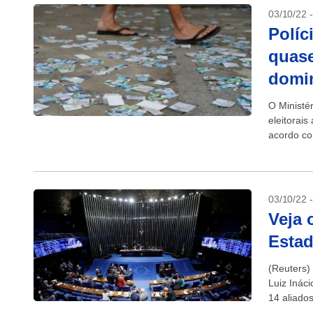
03/10/22 
Políc
quase
domi
O Ministé
eleitorais
acordo co
03/10/22 
Veja 
Esta
(Reuters) 
Luiz Ináci
14 aliado
Senado, s