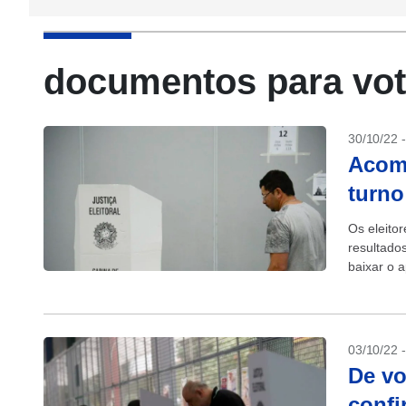
documentos para vo
30/10/22 
Acom
turno
Os eleito
resultado
baixar o a
disponível
03/10/22 
De vo
confi