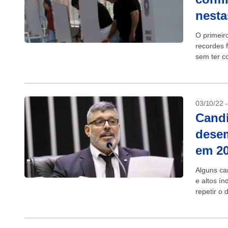
nesta
O primeir
recordes 
sem ter c
domingo, L
03/10/22 
Cand
desem
em 2
Alguns ca
e altos í
repetir o
Mesmo aqu