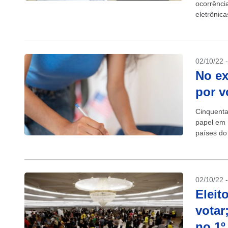
ocorrênci
eletrônic
O número 
02/10/22 
No ex
por v
Cinquenta
papel em 
países do
Regional E
02/10/22 
Eleit
votar
no 1º