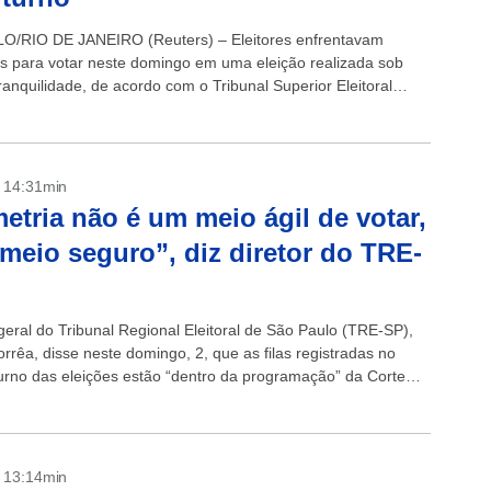
O/RIO DE JANEIRO (Reuters) – Eleitores enfrentavam
las para votar neste domingo em uma eleição realizada sob
ranquilidade, de acordo com o Tribunal Superior Eleitoral
esar de uma campanha...
- 14:31min
etria não é um meio ágil de votar,
meio seguro”, diz diretor do TRE-
geral do Tribunal Regional Eleitoral de São Paulo (TRE-SP),
rrêa, disse neste domingo, 2, que as filas registradas no
turno das eleições estão “dentro da programação” da Corte
Ele lembra...
- 13:14min