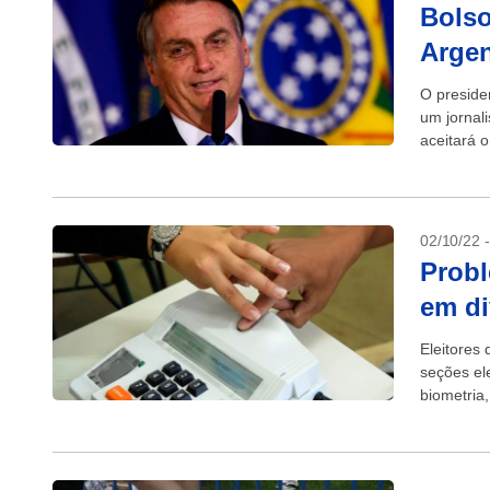
Bolso
Argen
O presiden
um jornal
aceitará 
twitter. Ao.
02/10/22 
Probl
em di
Eleitores 
seções el
biometria