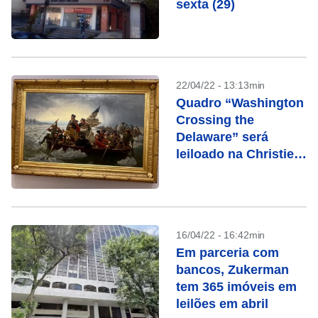
sexta (29)
22/04/22 - 13:13min
Quadro “Washington
Crossing the
Delaware” será
leiloado na Christie’s
em maio
16/04/22 - 16:42min
Em parceria com
bancos, Zukerman
tem 365 imóveis em
leilões em abril