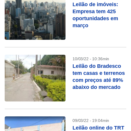
Leilão de imóveis:
Empresa tem 425
oportunidades em
março
10/03/22 - 10:36min
Leilão do Bradesco
tem casas e terrenos
com preços até 89%
abaixo do mercado
09/03/22 - 19:04min
Leilão online do TRT