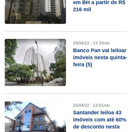
em BH a partir de R$
216 mil
29/04/22 - 13:33min
Banco Pan vai leiloar
imóveis nesta quinta-
feira (5)
25/04/22 - 13:01min
Santander leiloa 43
imóveis com até 60%
de desconto nesta