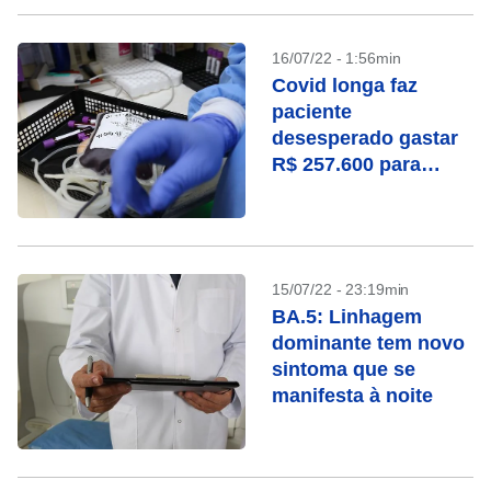
16/07/22 - 1:56min
Covid longa faz
paciente
desesperado gastar
R$ 257.600 para
“lavar” o sangue na
Alemanha
15/07/22 - 23:19min
BA.5: Linhagem
dominante tem novo
sintoma que se
manifesta à noite