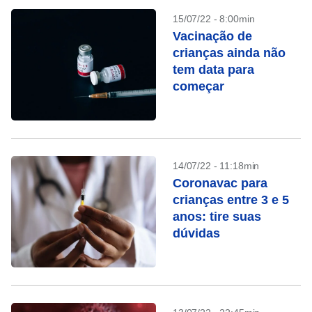
15/07/22 - 8:00min
Vacinação de
crianças ainda não
tem data para
começar
14/07/22 - 11:18min
Coronavac para
crianças entre 3 e 5
anos: tire suas
dúvidas