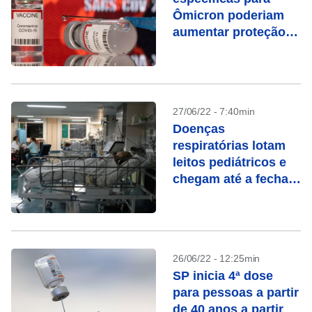
Ômicron poderiam
aumentar proteção,
dizem reguladores
27/06/22 - 7:40min
Doenças
respiratórias lotam
leitos pediátricos e
chegam até a fechar
PS
26/06/22 - 12:25min
SP inicia 4ª dose
para pessoas a partir
de 40 anos a partir