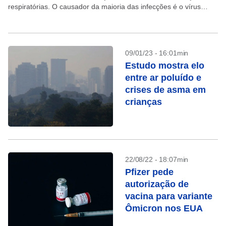
respiratórias. O causador da maioria das infecções é o vírus
sincicial respiratório (VSR). “Principalmente as crianças...
09/01/23 - 16:01min
Estudo mostra elo
entre ar poluído e
crises de asma em
crianças
22/08/22 - 18:07min
Pfizer pede
autorização de
vacina para variante
Ômicron nos EUA