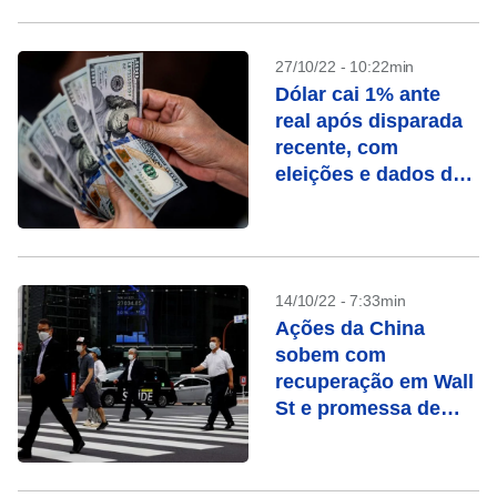
27/10/22 - 10:22min
Dólar cai 1% ante
real após disparada
recente, com
eleições e dados dos
EUA em foco
14/10/22 - 7:33min
Ações da China
sobem com
recuperação em Wall
St e promessa de
suporte do BC