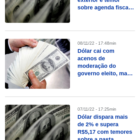
exterior e temor
sobre agenda fiscal
de Lula
08/11/22 - 17:48min
Dólar cai com
acenos de
moderação do
governo eleito, mas
indefinição sobre
Fazenda ainda pesa
07/11/22 - 17:25min
Dólar dispara mais
de 2% e supera
R$5,17 com temores
sobre a pasta