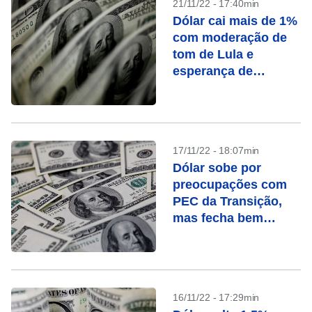
21/11/22 - 17:40min
Dólar cai mais de 1%
com moderação de
tom de Lula e
esperança de
desidratação da PEC
da Transição
17/11/22 - 18:07min
Dólar sobe por
preocupações com
PEC da Transição,
mas fecha bem
abaixo de pico do
pregão
16/11/22 - 17:29min