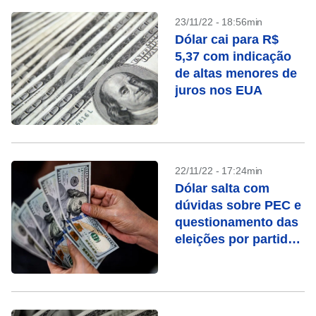
23/11/22 - 18:56min
Dólar cai para R$
5,37 com indicação
de altas menores de
juros nos EUA
22/11/22 - 17:24min
Dólar salta com
dúvidas sobre PEC e
questionamento das
eleições por partido
de Bolsonaro