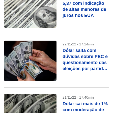
5,37 com indicação
de altas menores de
juros nos EUA
22/11/22 - 17:24min
Dólar salta com
dúvidas sobre PEC e
questionamento das
eleições por partido
de Bolsonaro
21/11/22 - 17:40min
Dólar cai mais de 1%
com moderação de