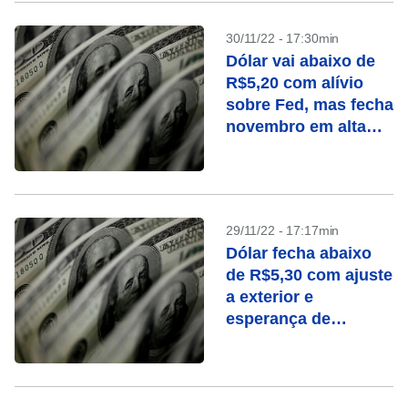
30/11/22 - 17:30min
Dólar vai abaixo de
R$5,20 com alívio
sobre Fed, mas fecha
novembro em alta
por temor com fiscal
29/11/22 - 17:17min
Dólar fecha abaixo
de R$5,30 com ajuste
a exterior e
esperança de
moderação da PEC