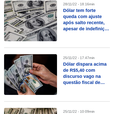
28/11/22 - 18:16min
Dólar tem forte
queda com ajuste
após salto recente,
apesar de indefinição
sobre gastos e
Fazenda
25/11/22 - 17:47min
Dólar dispara acima
de R$5,40 com
discurso vago na
questão fiscal de
Haddad, cotado para
Fazenda
25/11/22 - 10:09min