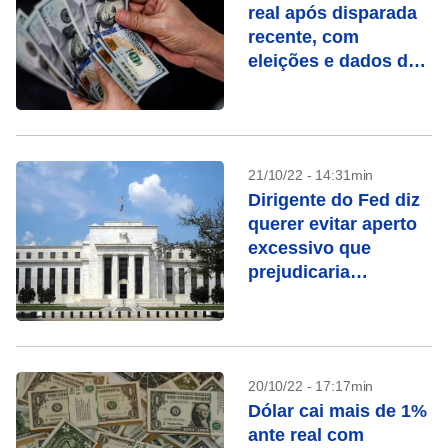
real após disparada
recente, com
eleições e dados dos
EUA em foco
21/10/22 - 14:31min
Dirigente do Fed diz
querer evitar aperto
excessivo que
prejudicaria
economia
20/10/22 - 17:17min
Dólar cai mais de 1%
ante real com