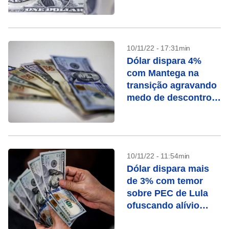
Transição
10/11/22 - 17:31min
Dólar dispara 4%
com Mantega na
transição agravando
medo de descontrole
fiscal sob Lula
10/11/22 - 11:54min
Dólar dispara mais
de 3% com temor
sobre PEC de Lula
ofuscando alívio
externo