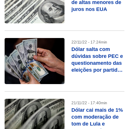
de altas menores de
juros nos EUA
22/11/22 - 17:24min
Dólar salta com
dúvidas sobre PEC e
questionamento das
eleições por partido
de Bolsonaro
21/11/22 - 17:40min
Dólar cai mais de 1%
com moderação de
tom de Lula e