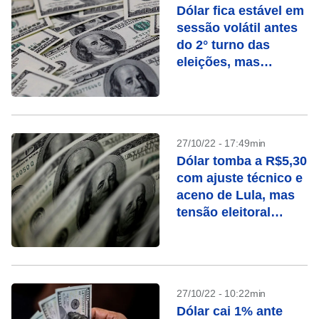
Dólar fica estável em
sessão volátil antes
do 2° turno das
eleições, mas
dispara na semana
27/10/22 - 17:49min
Dólar tomba a R$5,30
com ajuste técnico e
aceno de Lula, mas
tensão eleitoral
permanece
27/10/22 - 10:22min
Dólar cai 1% ante