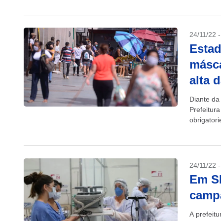
24/11/22 
Estad
másca
alta 
Diante da
Prefeitura
obrigatori
24/11/22 
Em SP
campa
A prefeitu