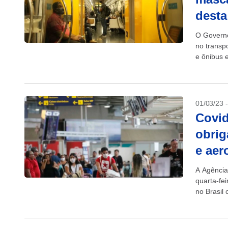
desta
O Governo
no transp
e ônibus e
01/03/23 
Covid
obrig
e aer
A Agência
quarta-fe
no Brasil
porém, ma