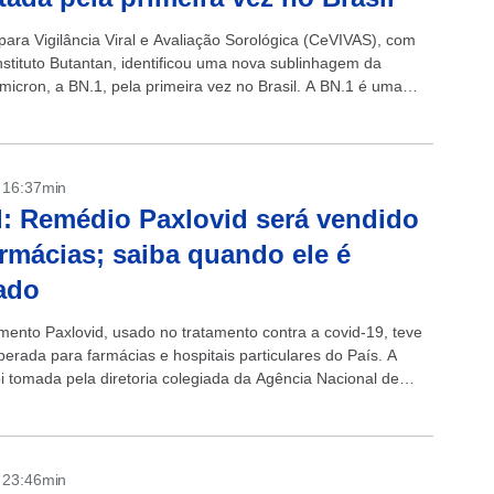
para Vigilância Viral e Avaliação Sorológica (CeVIVAS), com
nstituto Butantan, identificou uma nova sublinhagem da
ômicron, a BN.1, pela primeira vez no Brasil. A BN.1 é uma
erivada...
- 16:37min
: Remédio Paxlovid será vendido
rmácias; saiba quando ele é
ado
ento Paxlovid, usado no tratamento contra a covid-19, teve
berada para farmácias e hospitais particulares do País. A
oi tomada pela diretoria colegiada da Agência Nacional de
 Sanitária (Anvisa)...
- 23:46min