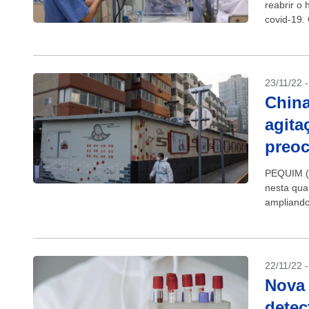
reabrir o
covid-19.
de máscara
23/11/22 
China
agita
preo
PEQUIM (R
nesta qua
ampliando
novos dist
22/11/22 
Nova 
detec