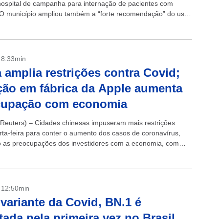
 hospital de campanha para internação de pacientes com
 O município ampliou também a “forte recomendação” do uso
, já...
- 8:33min
 amplia restrições contra Covid;
ção em fábrica da Apple aumenta
cupação com economia
euters) – Cidades chinesas impuseram mais restrições
rta-feira para conter o aumento dos casos de coronavírus,
 as preocupações dos investidores com a economia, com
úrbios na maior fábrica de iPhone...
- 12:50min
variante da Covid, BN.1 é
tada pela primeira vez no Brasil