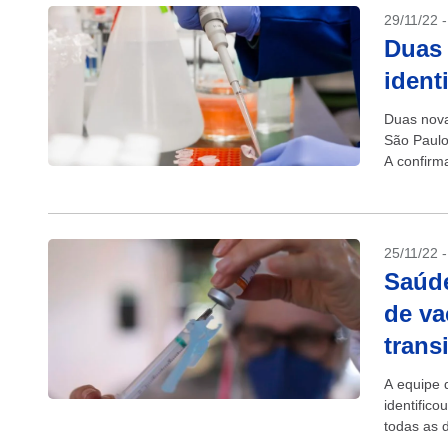
29/11/22 
Duas 
ident
Duas nova
São Paulo
A confirm
casos de..
25/11/22 
Saúde
de va
trans
A equipe d
identific
todas as 