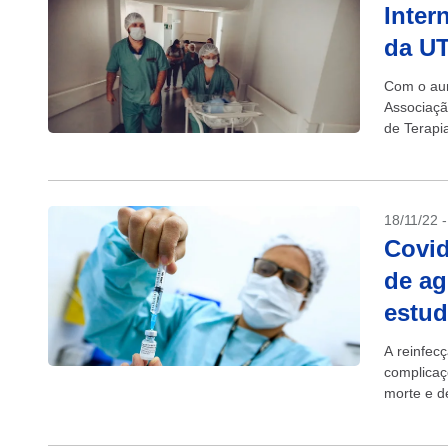
Inter
da UT
Com o aum
Associaçã
de Terapia
18/11/22 
Covid
de ag
estu
A reinfecç
complicaç
morte e d
Universid