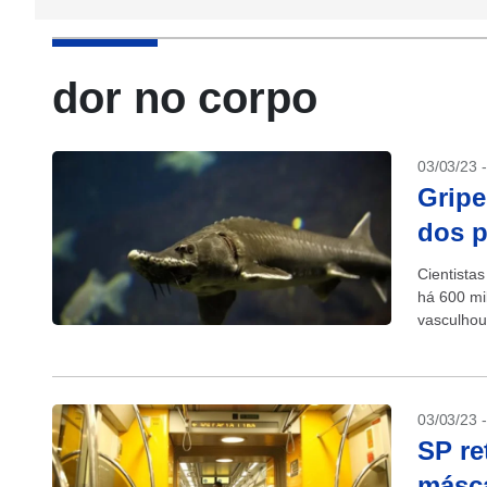
dor no corpo
03/03/23 
Gripe
dos p
Cientista
há 600 mi
vasculhou
03/03/23 
SP re
másca