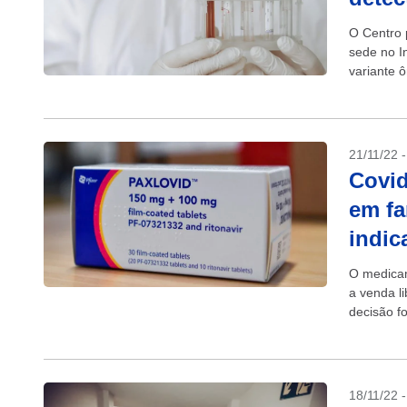
O Centro 
sede no I
variante 
variante d
21/11/22 
Covid
em fa
indic
O medicam
a venda li
decisão f
Vigilância
18/11/22 