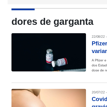
dores de garganta
22/08/22 
Pfize
varia
A Pfizer 
dos Estad
dose de r
BA.5...
20/07/22 
Covid
gravi