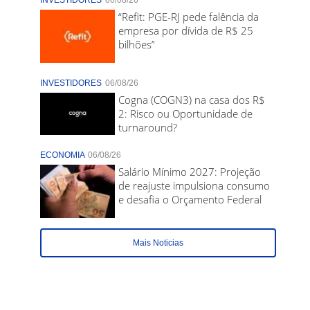
INVESTIDORES
06/08/26
“Refit: PGE-RJ pede falência da
empresa por dívida de R$ 25
bilhões”
INVESTIDORES
06/08/26
Cogna (COGN3) na casa dos R$
2: Risco ou Oportunidade de
turnaround?
ECONOMIA
06/08/26
Salário Mínimo 2027: Projeção
de reajuste impulsiona consumo
e desafia o Orçamento Federal
Mais Noticias