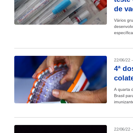
de va
Vários gr
desenvolv
específic
tempo dur
22/06/22 
4ª do
colat
A quarta 
Brasil pa
imunizant
22/06/22 