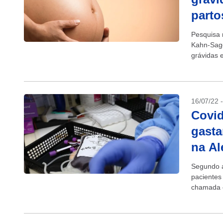
parto
Pesquisa 
Kahn-Sago
grávidas 
prematuro
16/07/22 
Covid
gasta
na A
Segundo 
pacientes
chamada c
meses apó