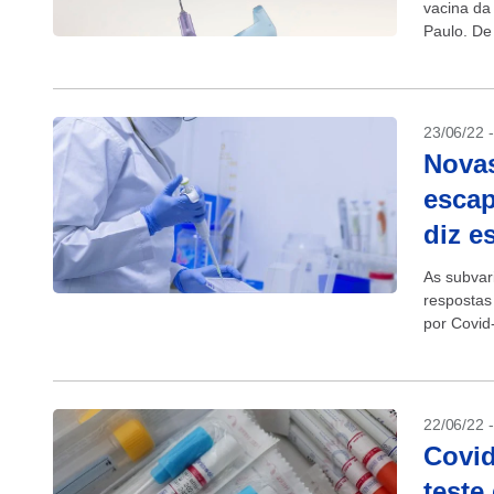
vacina da
Paulo. De
23/06/22 
Novas
escap
diz e
As subvar
respostas
por Covid
de acordo
22/06/22 
Covid
teste