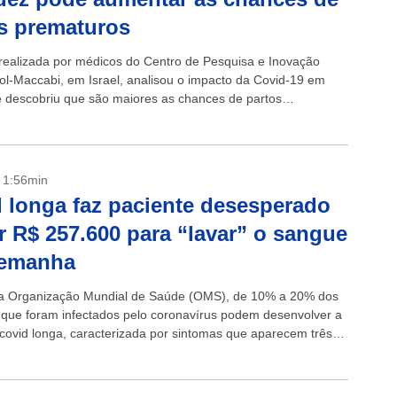
s prematuros
realizada por médicos do Centro de Pesquisa e Inovação
l-Maccabi, em Israel, analisou o impacto da Covid-19 em
e descobriu que são maiores as chances de partos
s em mulheres que foram...
- 1:56min
 longa faz paciente desesperado
r R$ 257.600 para “lavar” o sangue
lemanha
a Organização Mundial de Saúde (OMS), de 10% a 20% dos
 que foram infectados pelo coronavírus podem desenvolver a
ovid longa, caracterizada por sintomas que aparecem três
s o tratamento...