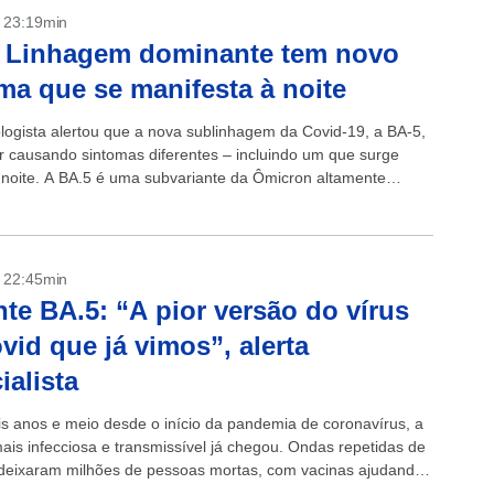
- 23:19min
: Linhagem dominante tem novo
ma que se manifesta à noite
ogista alertou que a nova sublinhagem da Covid-19, a BA-5,
r causando sintomas diferentes – incluindo um que surge
 noite. A BA.5 é uma subvariante da Ômicron altamente
a que...
- 22:45min
nte BA.5: “A pior versão do vírus
vid que já vimos”, alerta
ialista
s anos e meio desde o início da pandemia de coronavírus, a
mais infecciosa e transmissível já chegou. Ondas repetidas de
deixaram milhões de pessoas mortas, com vacinas ajudando
..