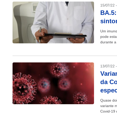
15/07/22 
BA.5
sinto
Um imunol
pode esta
durante a
contagios
13/07/22 
Varia
da Co
espec
Quase doi
variante 
Covid-19 
a diminuir.