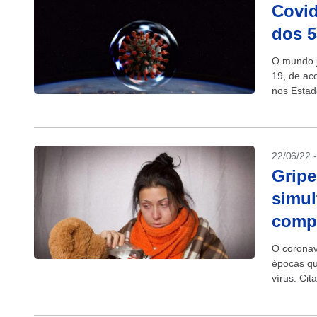
Covid
dos 5
O mundo j
19, de ac
nos Estad
cerca de 1
22/06/22 
Gripe
simul
comp
O coronav
épocas qu
vírus. Ci
em control