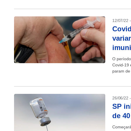
12/07/22 
Covid
varia
imuni
O período
Covid-19 
param de 
26/06/22 
SP in
de 40
Começará 