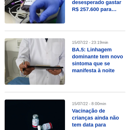
desesperado gastar
R$ 257.600 para
“lavar” o sangue na
Alemanha
15/07/22 - 23:19min
BA.5: Linhagem
dominante tem novo
sintoma que se
manifesta à noite
15/07/22 - 8:00min
Vacinação de
crianças ainda não
tem data para