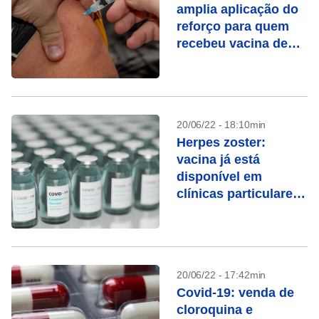
amplia aplicação do
reforço para quem
recebeu vacina de
dose única
20/06/22 - 18:10min
Herpes zoster:
vacina já está
disponível em
clínicas particulares
do Brasil
20/06/22 - 17:42min
Covid-19: venda de
cloroquina e