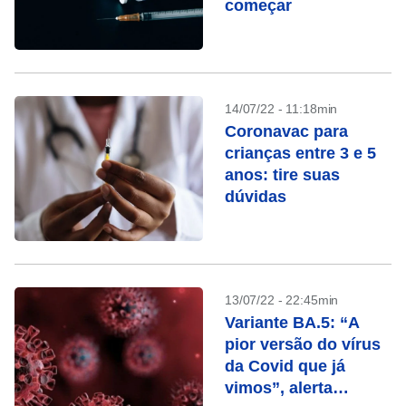
começar
14/07/22 - 11:18min
Coronavac para
crianças entre 3 e 5
anos: tire suas
dúvidas
13/07/22 - 22:45min
Variante BA.5: “A
pior versão do vírus
da Covid que já
vimos”, alerta