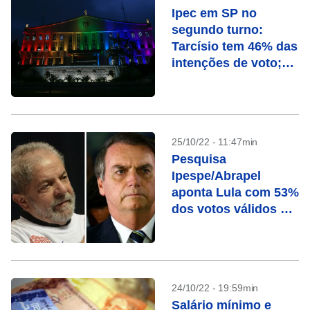
Ipec em SP no
segundo turno:
Tarcísio tem 46% das
intenções de voto;
Haddad, 43%
25/10/22 - 11:47min
Pesquisa
Ipespe/Abrapel
aponta Lula com 53%
dos votos válidos e
Bolsonaro com 47%
24/10/22 - 19:59min
Salário mínimo e