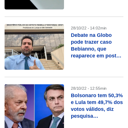
dizem entidades
28/10/22 - 14:02min
Debate na Globo
pode trazer caso
Bebianno, que
reaparece em posts
de Janones e
Marinho
28/10/22 - 12:55min
Bolsonaro tem 50,3%
e Lula tem 49,7% dos
votos válidos, diz
pesquisa
ModalMais/Futura