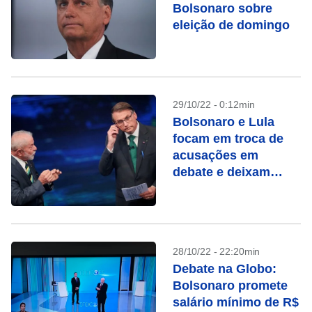
Bolsonaro sobre
eleição de domingo
29/10/22 - 0:12min
Bolsonaro e Lula
focam em troca de
acusações em
debate e deixam
propostas de lado
28/10/22 - 22:20min
Debate na Globo:
Bolsonaro promete
salário mínimo de R$