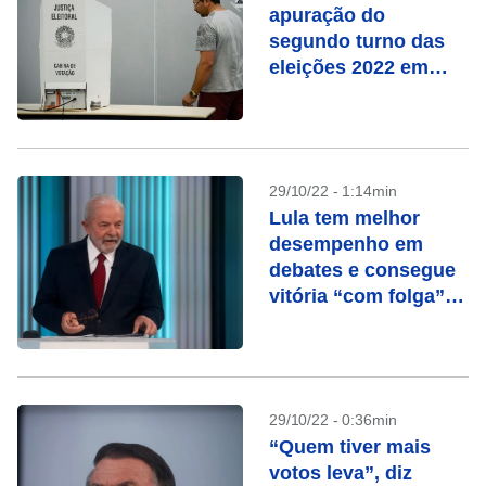
apuração do
segundo turno das
eleições 2022 em
tempo real
29/10/22 - 1:14min
Lula tem melhor
desempenho em
debates e consegue
vitória “com folga”
na Globo, avalia
campanha
29/10/22 - 0:36min
“Quem tiver mais
votos leva”, diz