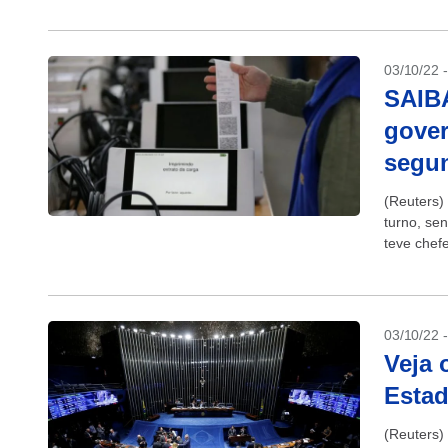
03/10/22 
SAIBA
gover
segun
(Reuters)
turno, se
teve chefe
03/10/22 
Veja 
Esta
(Reuters) 