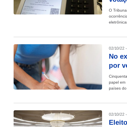
O Tribunal
ocorrênci
eletrônic
O número 
02/10/22 
No ex
por v
Cinquenta
papel em 
países do
Regional E
02/10/22 
Eleit