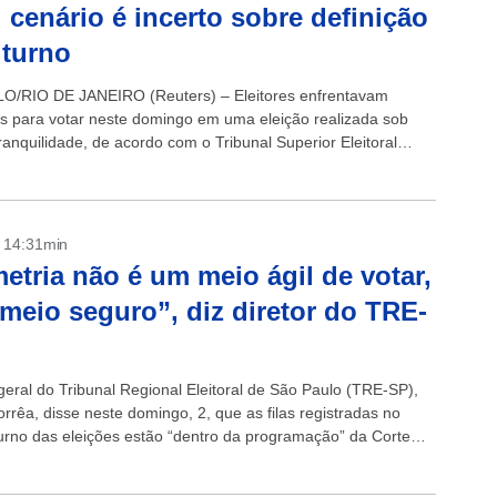
; cenário é incerto sobre definição
 turno
O/RIO DE JANEIRO (Reuters) – Eleitores enfrentavam
las para votar neste domingo em uma eleição realizada sob
ranquilidade, de acordo com o Tribunal Superior Eleitoral
esar de uma campanha...
- 14:31min
etria não é um meio ágil de votar,
meio seguro”, diz diretor do TRE-
geral do Tribunal Regional Eleitoral de São Paulo (TRE-SP),
rrêa, disse neste domingo, 2, que as filas registradas no
turno das eleições estão “dentro da programação” da Corte
Ele lembra...