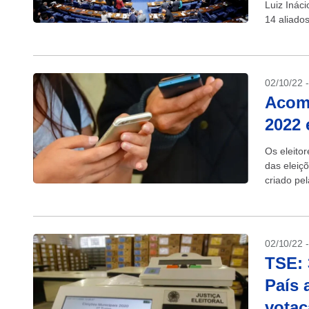
Luiz Ináci
14 aliado
Senado, s
02/10/22 
Acomp
2022 
Os eleito
das eleiçõ
criado pel
Google Pla
02/10/22 
TSE: 
País 
vota