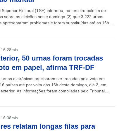
 Superior Eleitoral (TSE) informou, no terceiro boletim de
as sobre as eleições neste domingo (2) que 3.222 urnas
as apresentaram problemas e foram substituídas até as 16h.
corresponde a 0,60%...
- 16:28min
terior, 50 urnas foram trocadas
oto em papel, afirma TRF-DF
 urnas eletrônicas precisaram ser trocadas pela voto em
16 países até por volta das 16h deste domingo, dia 2, em
 exterior. As informações foram compiladas pelo Tribunal
leitoral...
- 16:08min
ores relatam longas filas para