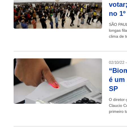
votar
no 1º
SÃO PAUL
longas fi
clima de t
(TSE), ap
02/10/22 
“Biom
é um 
SP
O diretor-
Claucio Co
primeiro 
Eleitoral. 