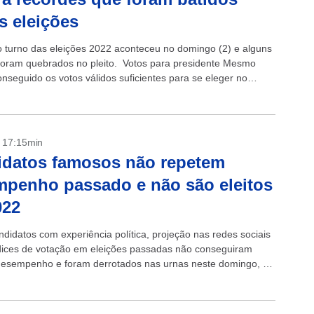
s eleições
o turno das eleições 2022 aconteceu no domingo (2) e alguns
foram quebrados no pleito. Votos para presidente Mesmo
onseguido os votos válidos suficientes para se eleger no
uiz...
- 17:15min
idatos famosos não repetem
penho passado e não são eleitos
022
ndidatos com experiência política, projeção nas redes sociais
ndices de votação em eleições passadas não conseguiram
 desempenho e foram derrotados nas urnas neste domingo, 2.
eles que já...