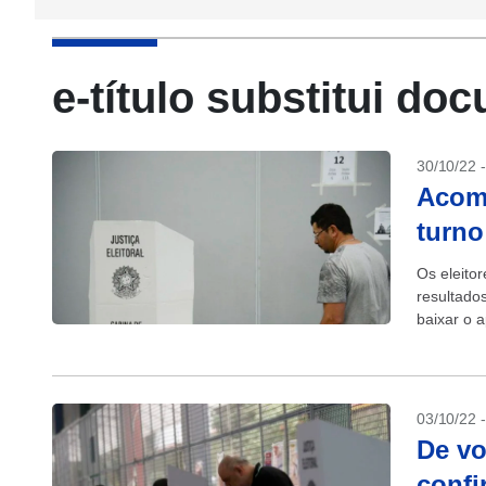
e-título substitui do
30/10/22 
Acom
turno
Os eleito
resultado
baixar o a
disponível
03/10/22 
De vo
confi