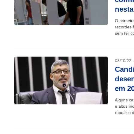
nesta
O primeir
recordes 
sem ter c
domingo, L
03/10/22 
Cand
desem
em 2
Alguns ca
e altos í
repetir o
Mesmo aqu