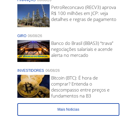
FINANÇAS
06/08/26
PetroReconcavo (RECV3) aprova
R$ 100 milhões em JCP: veja
detalhes e regras de pagamento
GIRO
06/08/26
Banco do Brasil (BBAS3) “trava”
negociações salariais e acende
alerta no mercado
INVESTIDORES
06/08/26
Bitcoin (BTC): É hora de
comprar? Entenda o
descompasso entre preços e
fundamentos na B3
Mais Noticias