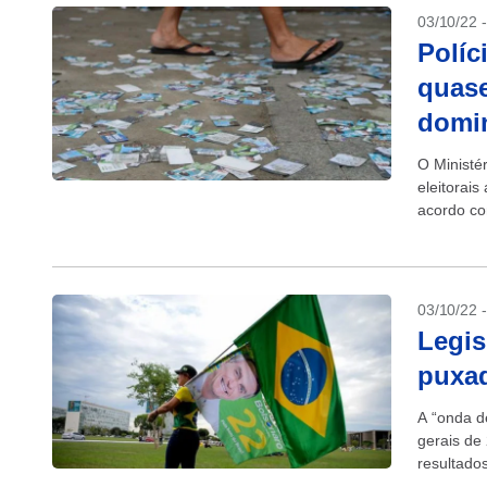
03/10/22 
Políc
quase
domi
O Ministé
eleitorais
acordo co
03/10/22 
Legis
puxad
A “onda de
gerais de
resultado
A nova...