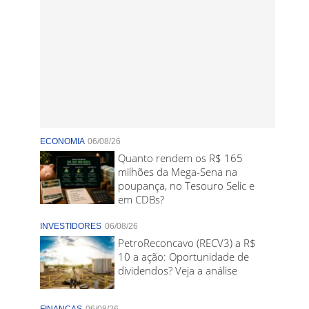
ECONOMIA
06/08/26
Quanto rendem os R$ 165
milhões da Mega-Sena na
poupança, no Tesouro Selic e
em CDBs?
INVESTIDORES
06/08/26
PetroReconcavo (RECV3) a R$
10 a ação: Oportunidade de
dividendos? Veja a análise