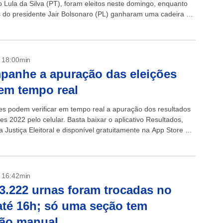
o Lula da Silva (PT), foram eleitos neste domingo, enquanto
s do presidente Jair Bolsonaro (PL) ganharam uma cadeira no
egundo...
- 18:00min
anhe a apuração das eleições
em tempo real
res podem verificar em tempo real a apuração dos resultados
es 2022 pelo celular. Basta baixar o aplicativo Resultados,
a Justiça Eleitoral e disponível gratuitamente na App Store e
y. + Veículos da...
- 16:42min
3.222 urnas foram trocadas no
até 16h; só uma seção tem
ção manual