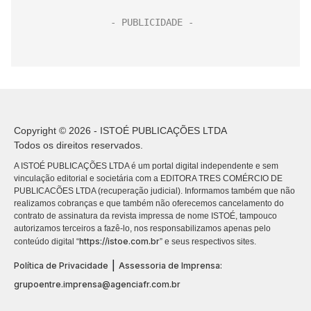
Copyright © 2026 - ISTOÉ PUBLICAÇÕES LTDA
Todos os direitos reservados.
A ISTOÉ PUBLICAÇÕES LTDA é um portal digital independente e sem
vinculação editorial e societária com a EDITORA TRES COMÉRCIO DE
PUBLICACÕES LTDA (recuperação judicial). Informamos também que não
realizamos cobranças e que também não oferecemos cancelamento do
contrato de assinatura da revista impressa de nome ISTOÉ, tampouco
autorizamos terceiros a fazê-lo, nos responsabilizamos apenas pelo
https://istoe.com.br
conteúdo digital “
” e seus respectivos sites.
|
Política de Privacidade
Assessoria de Imprensa:
grupoentre.imprensa@agenciafr.com.br