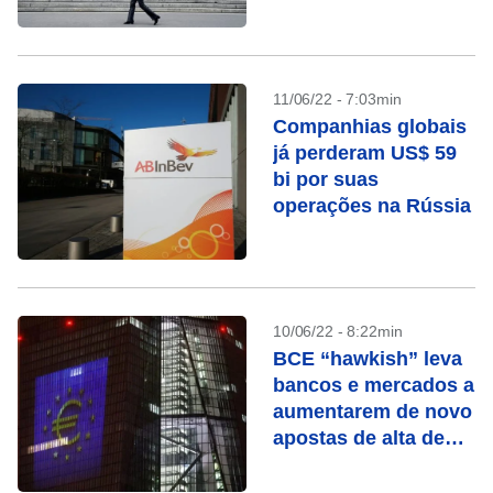
pausar queda dos
títulos
11/06/22 - 7:03min
Companhias globais
já perderam US$ 59
bi por suas
operações na Rússia
10/06/22 - 8:22min
BCE “hawkish” leva
bancos e mercados a
aumentarem de novo
apostas de alta de
juros