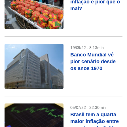
inflação é pior que o
mal?
19/09/22 - 8:13min
Banco Mundial vê
pior cenário desde
os anos 1970
05/07/22 - 22:30min
Brasil tem a quarta
maior inflação entre