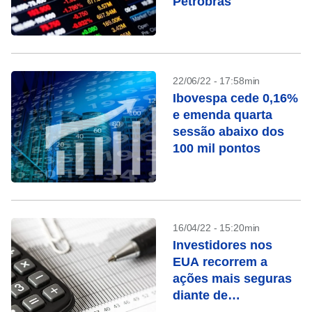
Petrobras
22/06/22 - 17:58min
Ibovespa cede 0,16%
e emenda quarta
sessão abaixo dos
100 mil pontos
16/04/22 - 15:20min
Investidores nos
EUA recorrem a
ações mais seguras
diante de