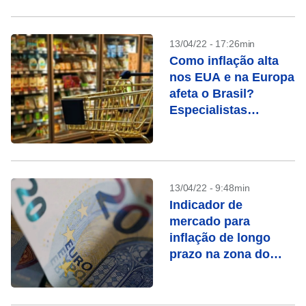
13/04/22 - 17:26min
Como inflação alta
nos EUA e na Europa
afeta o Brasil?
Especialistas
respondem
13/04/22 - 9:48min
Indicador de
mercado para
inflação de longo
prazo na zona do
euro atinge pico
desde 2012