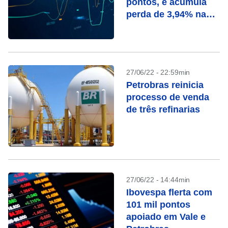
pontos, e acumula
perda de 3,94% na
semana
27/06/22 - 22:59min
Petrobras reinicia
processo de venda
de três refinarias
27/06/22 - 14:44min
Ibovespa flerta com
101 mil pontos
apoiado em Vale e