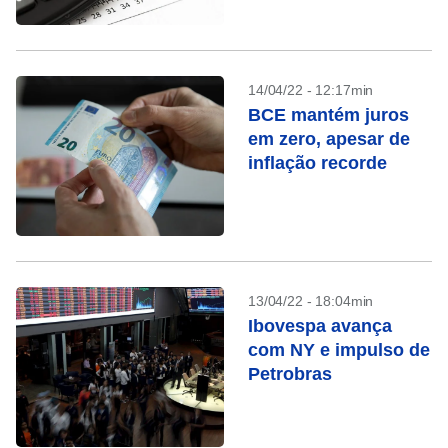
preocupações
econômicas
14/04/22 - 12:17min
BCE mantém juros
em zero, apesar de
inflação recorde
13/04/22 - 18:04min
Ibovespa avança
com NY e impulso de
Petrobras