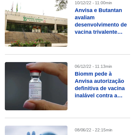
10/12/22 - 11:00min
Anvisa e Butantan
avaliam
desenvolvimento de
vacina trivalente
contra covid-19
06/12/22 - 11:13min
Biomm pede à
Anvisa autorização
definitiva de vacina
inalável contra a
covid-19
08/06/22 - 22:15min