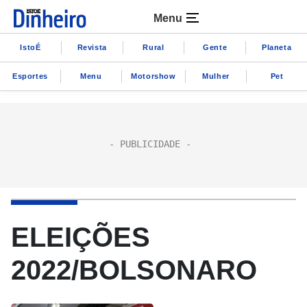
Menu
IstoÉ
Revista
Rural
Gente
Planeta
Esportes
Menu
Motorshow
Mulher
Pet
ELEIÇÕES
2022/BOLSONARO