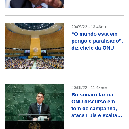
secretário-geral da
ONU
20/09/22 - 13:46min
“O mundo está em
perigo e paralisado”,
diz chefe da ONU
20/09/22 - 11:48min
Bolsonaro faz na
ONU discurso em
tom de campanha,
ataca Lula e exalta
economia