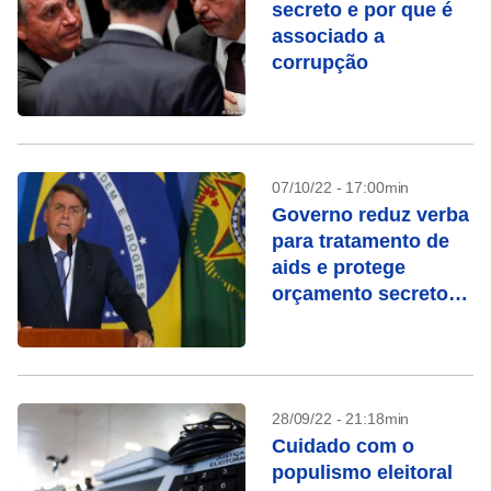
secreto e por que é
associado a
corrupção
07/10/22 - 17:00min
Governo reduz verba
para tratamento de
aids e protege
orçamento secreto
em 2023
28/09/22 - 21:18min
Cuidado com o
populismo eleitoral