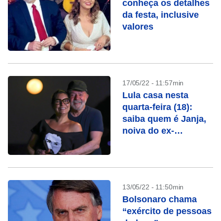
conheça os detalhes
da festa, inclusive
valores
17/05/22 - 11:57min
Lula casa nesta
quarta-feira (18):
saiba quem é Janja,
noiva do ex-
presidente
13/05/22 - 11:50min
Bolsonaro chama
“exército de pessoas