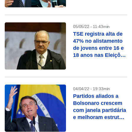
05/05/22 - 11:43min
TSE registra alta de
47% no alistamento
de jovens entre 16 e
18 anos nas Eleições
2022
04/04/22 - 19:33min
Partidos aliados a
Bolsonaro crescem
com janela partidária
e melhoram estrutura
potencial para
campanha