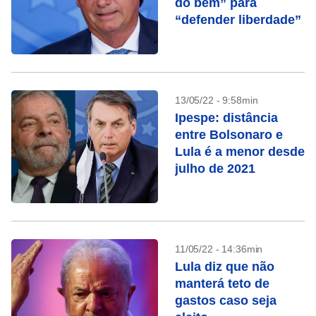
do bem” para
“defender liberdade”
13/05/22 - 9:58min
Ipespe: distância
entre Bolsonaro e
Lula é a menor desde
julho de 2021
11/05/22 - 14:36min
Lula diz que não
manterá teto de
gastos caso seja