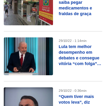
saiba pegar
medicamentos e
fraldas de graça
29/10/22 - 1:14min
Lula tem melhor
desempenho em
debates e consegue
vitória “com folga”
na Globo, avalia
campanha
29/10/22 - 0:36min
“Quem tiver mais
votos leva”, diz