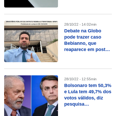
dizem entidades
28/10/22 - 14:02min
Debate na Globo
pode trazer caso
Bebianno, que
reaparece em posts
de Janones e
Marinho
28/10/22 - 12:55min
Bolsonaro tem 50,3%
e Lula tem 49,7% dos
votos válidos, diz
pesquisa
ModalMais/Futura