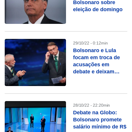
Bolsonaro sobre
eleição de domingo
29/10/22 - 0:12min
Bolsonaro e Lula
focam em troca de
acusações em
debate e deixam
propostas de lado
28/10/22 - 22:20min
Debate na Globo:
Bolsonaro promete
salário mínimo de R$