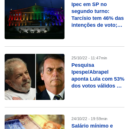
Ipec em SP no
segundo turno:
Tarcísio tem 46% das
intenções de voto;
Haddad, 43%
25/10/22 - 11:47min
Pesquisa
Ipespe/Abrapel
aponta Lula com 53%
dos votos válidos e
Bolsonaro com 47%
24/10/22 - 19:59min
Salário mínimo e