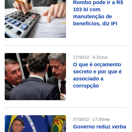
Rombo pode ir a R$
103 bi com
manutenção de
benefícios, diz IFI
17/10/22 - 6:31min
O que é orçamento
secreto e por que é
associado a
corrupção
07/10/22 - 17:00min
Governo reduz verba