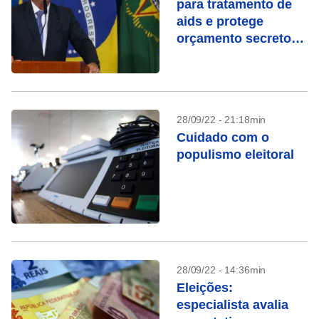
para tratamento de
aids e protege
orçamento secreto
em 2023
28/09/22 - 21:18min
Cuidado com o
populismo eleitoral
28/09/22 - 14:36min
Eleições:
especialista avalia