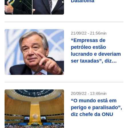
Datafolha
21/09/22 - 21:56min
“Empresas de
petróleo estão
lucrando e deveriam
ser taxadas”, diz
secretário-geral da
ONU
20/09/22 - 13:46min
“O mundo está em
perigo e paralisado”,
diz chefe da ONU