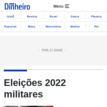
Menu
IstoÉ
Revista
Rural
Gente
Planeta
Esportes
Menu
Motorshow
Mulher
Pet
Eleições 2022
militares