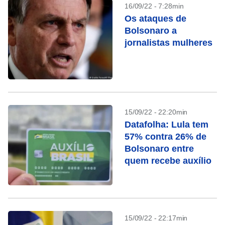
16/09/22 - 7:28min
Os ataques de
Bolsonaro a
jornalistas mulheres
15/09/22 - 22:20min
Datafolha: Lula tem
57% contra 26% de
Bolsonaro entre
quem recebe auxílio
15/09/22 - 22:17min