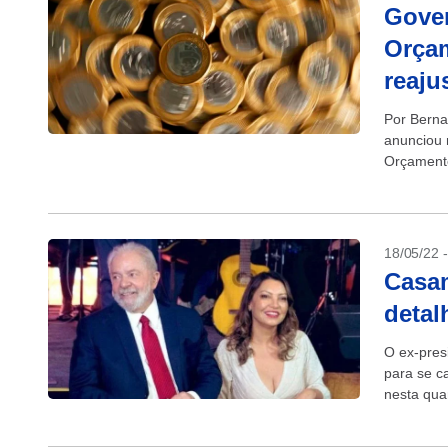
Gover
Orça
reaju
Por Berna
anunciou 
Orçamento
conforme r
18/05/22 
Casam
detal
O ex-pres
para se c
nesta quar
vazaram..