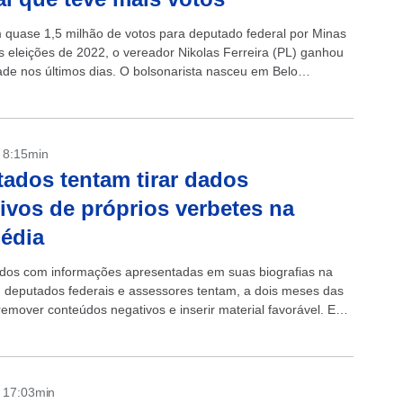
m quase 1,5 milhão de votos para deputado federal por Minas
s eleições de 2022, o vereador Nikolas Ferreira (PL) ganhou
ade nos últimos dias. O bolsonarista nasceu em Belo
(MG),...
- 8:15min
ados tentam tirar dados
ivos de próprios verbetes na
édia
os com informações apresentadas em suas biografias na
, deputados federais e assessores tentam, a dois meses das
 remover conteúdos negativos e inserir material favorável. Em
sos, ameaçam judicialmente a plataforma para...
- 17:03min