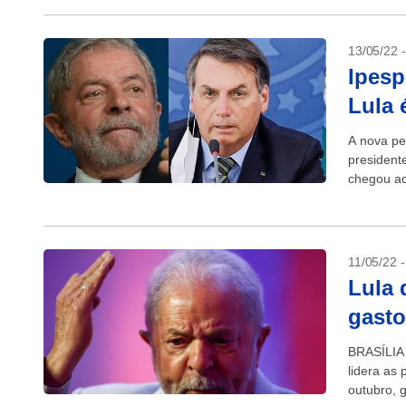
13/05/22 
Ipesp
Lula 
A nova pe
president
chegou ao
do último.
11/05/22 
Lula 
gasto
BRASÍLIA 
lidera as 
outubro, 