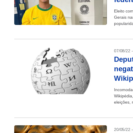
Eleito co
Gerais na
popularid
Horizonte 
07/08/22 
Deput
negat
Wikip
Incomodad
Wikipédia
eleições,
alguns ca
20/05/22 