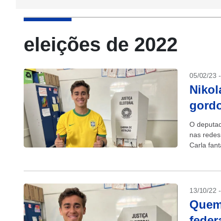
eleições de 2022
05/02/23 
Nikol
gordo
O deputad
nas redes 
Carla fant
escreveu..
13/10/22 
Quem 
feder