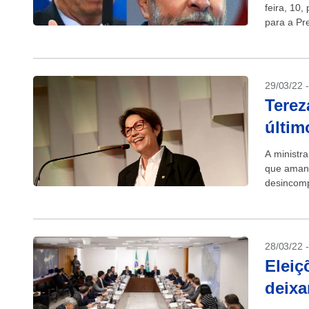
feira, 10,
para a Pr
que Bolso
29/03/22 
Terez
últim
A ministra
que amanh
desincomp
Sul....
28/03/22 
Eleiç
deixa