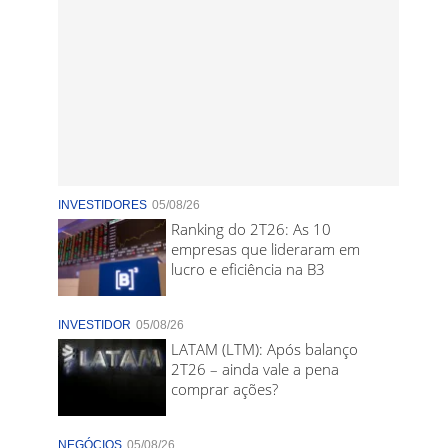
INVESTIDORES
05/08/26
Ranking do 2T26: As 10
empresas que lideraram em
lucro e eficiência na B3
INVESTIDOR
05/08/26
LATAM (LTM): Após balanço
2T26 – ainda vale a pena
comprar ações?
NEGÓCIOS
05/08/26