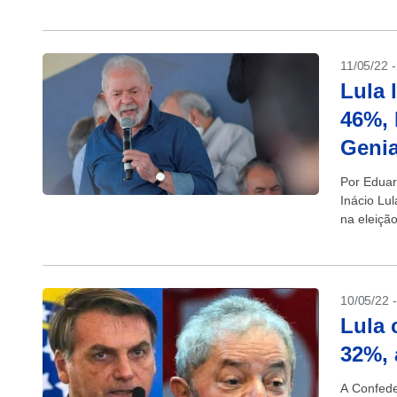
gastos...
11/05/22 
Lula 
46%, 
Genia
Por Eduar
Inácio Lul
na eleiçã
vantagem.
10/05/22 
Lula 
32%, 
A Confede