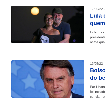
17/05/22 
Lula 
quem 
Líder nas
presidente
nesta quar
13/05/22 
Bolso
do be
Por Lisan
foi incluí
conclamou
unir...