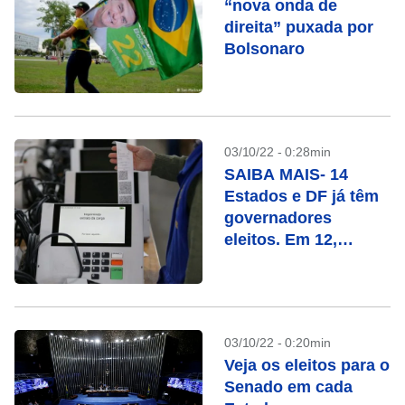
“nova onda de
direita” puxada por
Bolsonaro
03/10/22 - 0:28min
SAIBA MAIS- 14
Estados e DF já têm
governadores
eleitos. Em 12,
haverá segundo
turno. Veja a lista
03/10/22 - 0:20min
Veja os eleitos para o
Senado em cada