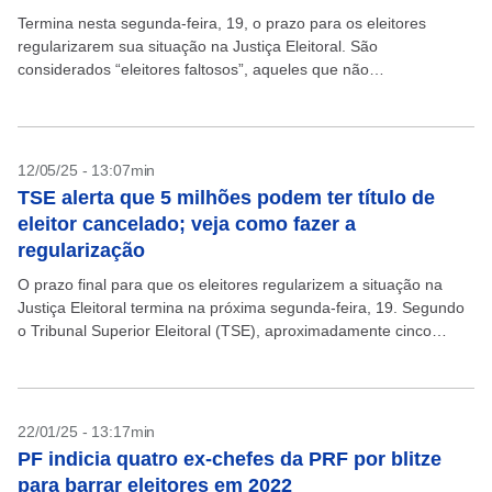
Termina nesta segunda-feira, 19, o prazo para os eleitores
regularizarem sua situação na Justiça Eleitoral. São
considerados “eleitores faltosos”, aqueles que não
compareceram às urnas nem apresentaram justificativa ou
pagaram a respectiva multa nas...
12/05/25 - 13:07min
TSE alerta que 5 milhões podem ter título de
eleitor cancelado; veja como fazer a
regularização
O prazo final para que os eleitores regularizem a situação na
Justiça Eleitoral termina na próxima segunda-feira, 19. Segundo
o Tribunal Superior Eleitoral (TSE), aproximadamente cinco
milhões de brasileiros ainda apresentam pendências e são...
22/01/25 - 13:17min
PF indicia quatro ex-chefes da PRF por blitze
para barrar eleitores em 2022