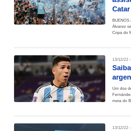
Catar
BUENOS AI
Álvarez se
Copa do M
13/12/22 
Saiba
argen
Um dos de
Fernández
meia do B
13/12/22 