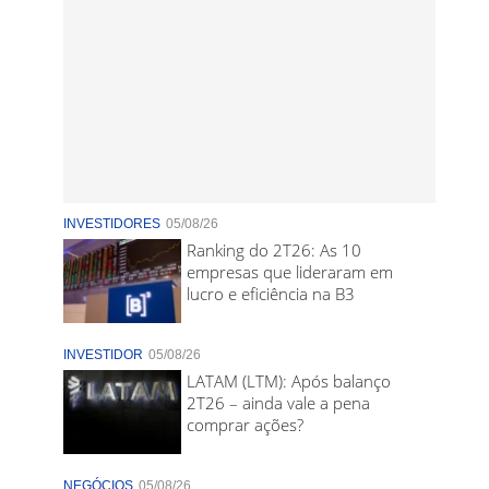
INVESTIDORES
05/08/26
Ranking do 2T26: As 10
empresas que lideraram em
lucro e eficiência na B3
INVESTIDOR
05/08/26
LATAM (LTM): Após balanço
2T26 – ainda vale a pena
comprar ações?
NEGÓCIOS
05/08/26