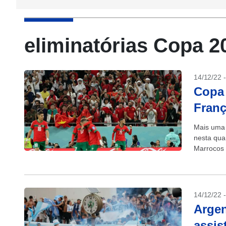
eliminatórias Copa 2
14/12/22 
Copa 
Franç
Mais uma 
nesta quar
Marrocos a
14/12/22 
Argen
assis