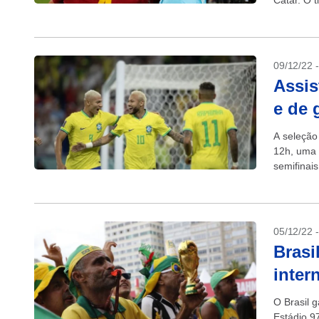
Catar. O 
competiçã
09/12/22 
Assis
e de 
A seleção 
12h, uma 
semifinai
05/12/22 
Brasi
inter
O Brasil 
Estádio 9