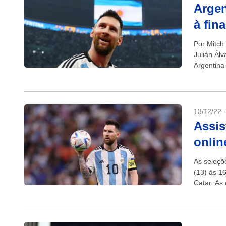
Argen
à fin
Por Mitch 
Julián Ál
Argentina 
13/12/22 
Assis
onlin
As seleçõ
(13) às 1
Catar. As 