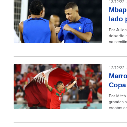
13/12/22 
Mbapp
lado 
Por Julie
deixarão 
na semifi
tentar...
12/12/22 
Marro
Copa 
Por Mitch
grandes s
croatas d
data antes