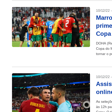
10/12/22 
Marro
prime
Copa
DOHA (Reu
Copa do M
tornar o p
10/12/22 
Assis
onlin
As seleçõ
às 12h pa