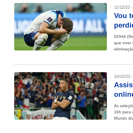
11/12/22 
Vou t
perdi
DOHA (Reu
que viver
eliminaçã
10/12/22 
Assis
onlin
As seleçõ
16h para 
Mundo do 