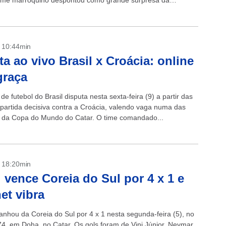
time marroquino despontou como grande surpresa da
o...
- 10:44min
ta ao vivo Brasil x Croácia: online
graça
de futebol do Brasil disputa nesta sexta-feira (9) a partir das
partida decisiva contra a Croácia, valendo vaga numa das
s da Copa do Mundo do Catar. O time comandado...
- 18:20min
l vence Coreia do Sul por 4 x 1 e
net vibra
ganhou da Coreia do Sul por 4 x 1 nesta segunda-feira (5), no
74, em Doha, no Catar. Os gols foram de Vini Júnior, Neymar,