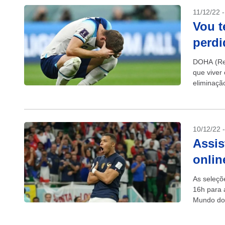
11/12/22 
Vou t
perdi
DOHA (Reu
que viver
eliminaçã
10/12/22 
Assis
onlin
As seleçõ
16h para 
Mundo do 