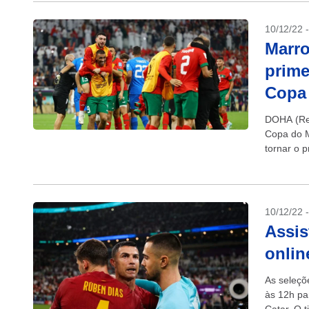
10/12/22 
Marro
prime
Copa
DOHA (Reu
Copa do M
tornar o p
10/12/22 
Assis
onlin
As seleçõ
às 12h pa