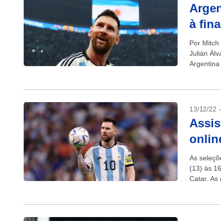
Argen
à fin
Por Mitch 
Julián Ál
Argentina 
13/12/22 
Assis
onlin
As seleçõ
(13) às 1
Catar. As 