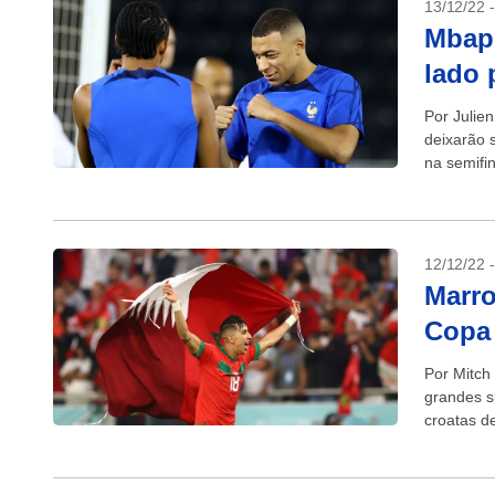
13/12/22 
Mbapp
lado 
Por Julie
deixarão 
na semifi
tentar...
12/12/22 
Marro
Copa 
Por Mitch
grandes s
croatas d
data antes