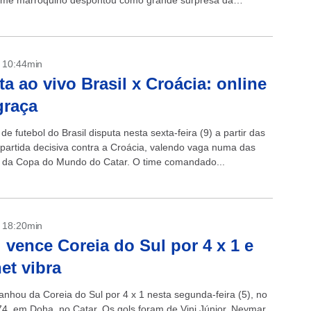
time marroquino despontou como grande surpresa da
o...
- 10:44min
ta ao vivo Brasil x Croácia: online
graça
de futebol do Brasil disputa nesta sexta-feira (9) a partir das
partida decisiva contra a Croácia, valendo vaga numa das
s da Copa do Mundo do Catar. O time comandado...
- 18:20min
l vence Coreia do Sul por 4 x 1 e
net vibra
ganhou da Coreia do Sul por 4 x 1 nesta segunda-feira (5), no
74, em Doha, no Catar. Os gols foram de Vini Júnior, Neymar,