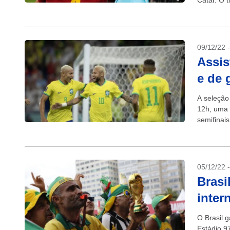
Catar. O 
competiçã
09/12/22 
Assis
e de 
A seleção 
12h, uma 
semifinai
05/12/22 
Brasi
inter
O Brasil 
Estádio 9