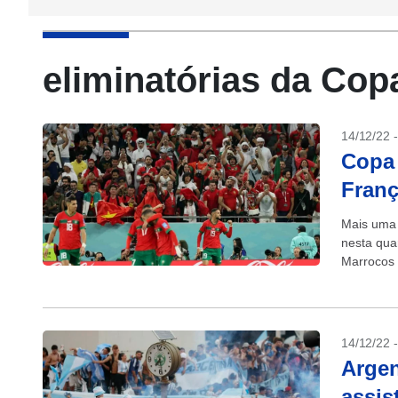
eliminatórias da Cop
14/12/22 
Copa 
Franç
Mais uma 
nesta quar
Marrocos a
14/12/22 
Argen
assis