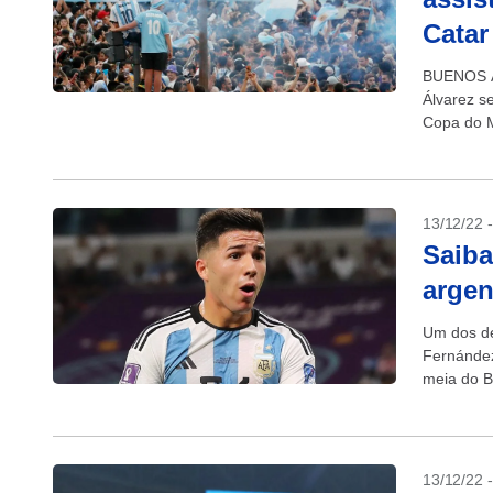
Catar
BUENOS AI
Álvarez se
Copa do M
13/12/22 
Saiba
argen
Um dos de
Fernández
meia do B
13/12/22 