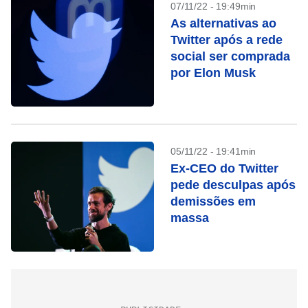
07/11/22 - 19:49min
As alternativas ao
Twitter após a rede
social ser comprada
por Elon Musk
05/11/22 - 19:41min
Ex-CEO do Twitter
pede desculpas após
demissões em
massa