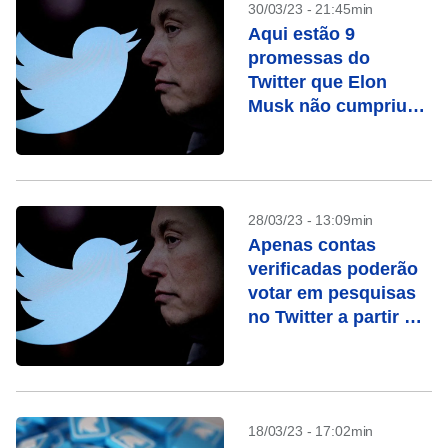
30/03/23 - 21:45min
Aqui estão 9
promessas do
Twitter que Elon
Musk não cumpriu
como ‘chefe’
28/03/23 - 13:09min
Apenas contas
verificadas poderão
votar em pesquisas
no Twitter a partir de
15 de abril
18/03/23 - 17:02min