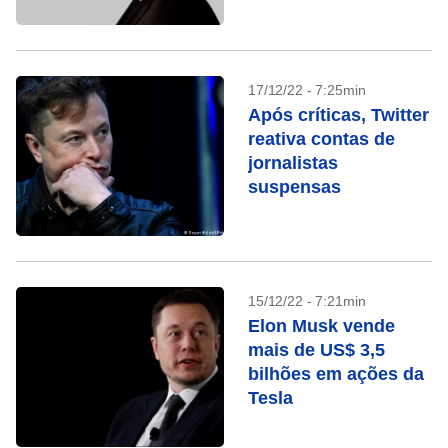
17/12/22 - 7:25min
Após críticas, Twitter
reativa contas de
jornalistas
suspensas
15/12/22 - 7:21min
Elon Musk vende
mais de US$ 3,5
bilhões em ações da
Tesla