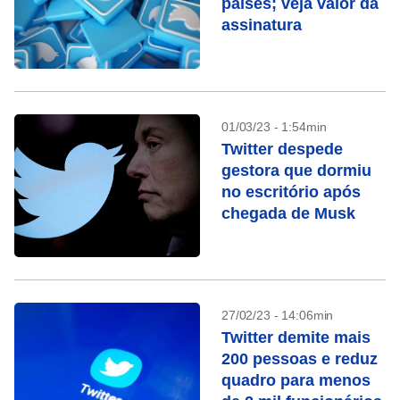
países; veja valor da
assinatura
01/03/23 - 1:54min
Twitter despede
gestora que dormiu
no escritório após
chegada de Musk
27/02/23 - 14:06min
Twitter demite mais
200 pessoas e reduz
quadro para menos