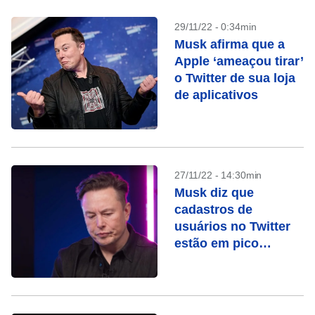
29/11/22 - 0:34min
Musk afirma que a
Apple ‘ameaçou tirar’
o Twitter de sua loja
de aplicativos
27/11/22 - 14:30min
Musk diz que
cadastros de
usuários no Twitter
estão em pico
recorde e divulga
recursos de “app
para tudo”