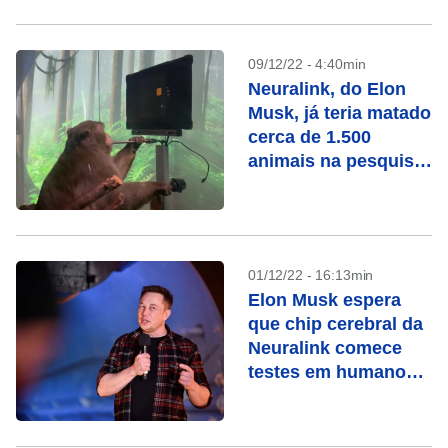
09/12/22 - 4:40min
Neuralink, do Elon
Musk, já teria matado
cerca de 1.500
animais na pesquisa
do implante cerebral
01/12/22 - 16:13min
Elon Musk espera
que chip cerebral da
Neuralink comece
testes em humanos
em 6 meses