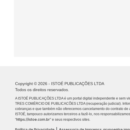
Copyright © 2026 - ISTOÉ PUBLICAÇÕES LTDA
Todos os direitos reservados.
A ISTOÉ PUBLICAÇÕES LTDA é um portal digital independente e sem vin
TRES COMÉRCIO DE PUBLICACÕES LTDA (recuperação judicial). Info
cobranças e que também não oferecemos cancelamento do contrato de a
ISTOÉ, tampouco autorizamos terceiros a fazê-lo, nos responsabilizamos
https://istoe.com.br
“
” e seus respectivos sites.
|
Política de Privacidade
Assessoria de Imprensa: grupoentre.im