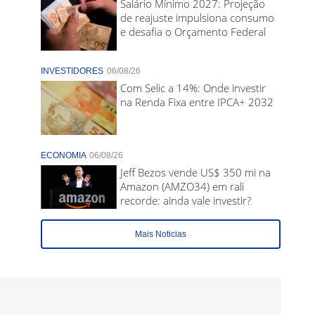
Salário Mínimo 2027: Projeção
de reajuste impulsiona consumo
e desafia o Orçamento Federal
INVESTIDORES
06/08/26
Com Selic a 14%: Onde investir
na Renda Fixa entre IPCA+ 2032
ECONOMIA
06/08/26
Jeff Bezos vende US$ 350 mi na
Amazon (AMZO34) em rali
recorde: ainda vale investir?
Mais Noticias