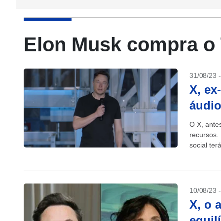
Elon Musk compra o 
31/08/23 
X, ex
áudio
O X, ante
recursos.
social te
segundo el
10/08/23 
X, o 
equil