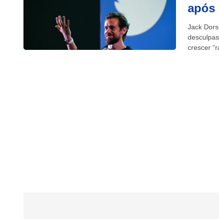
após
Jack Dors
desculpas 
crescer “
demitir...