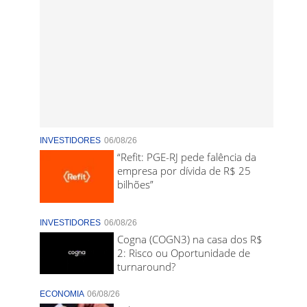
INVESTIDORES
06/08/26
“Refit: PGE-RJ pede falência da
empresa por dívida de R$ 25
bilhões”
INVESTIDORES
06/08/26
Cogna (COGN3) na casa dos R$
2: Risco ou Oportunidade de
turnaround?
ECONOMIA
06/08/26