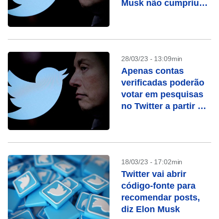
Musk não cumpriu
como ‘chefe’
28/03/23 - 13:09min
Apenas contas
verificadas poderão
votar em pesquisas
no Twitter a partir de
15 de abril
18/03/23 - 17:02min
Twitter vai abrir
código-fonte para
recomendar posts,
diz Elon Musk