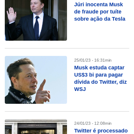
Júri inocenta Musk
de fraude por tuíte
sobre ação da Tesla
25/01/23 - 16:31min
Musk estuda captar
US$3 bi para pagar
dívida do Twitter, diz
WSJ
24/01/23 - 12:08min
Twitter é processado