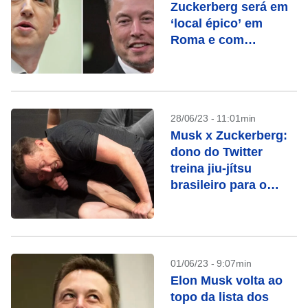
Zuckerberg será em
‘local épico’ em
Roma e com
transmissão ao vivo
no ‘X’ e ‘Facebook’
28/06/23 - 11:01min
Musk x Zuckerberg:
dono do Twitter
treina jiu-jítsu
brasileiro para o
embate
01/06/23 - 9:07min
Elon Musk volta ao
topo da lista dos