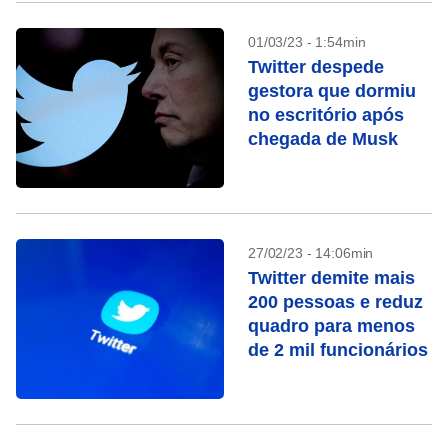
01/03/23 - 1:54min
Twitter despede
gestora que dormiu
no escritório após
chegada de Musk
27/02/23 - 14:06min
Twitter demite mais
200 pessoas e reduz
quadro para menos
de 2 mil funcionários