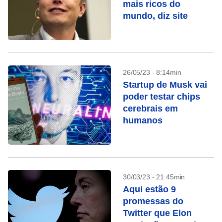
mais ricos do
mundo, diz site
26/05/23 - 8:14min
Startup de Musk vai
poder testar chips
cerebrais em
humanos
30/03/23 - 21:45min
Aqui estão 9
promessas do
Twitter que Elon