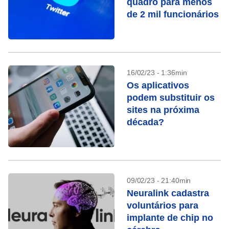
quadro para menos
de 2 mil funcionários
16/02/23 - 1:36min
Os aplicativos
podem substituir os
sites na próxima
década?
09/02/23 - 21:40min
Neuralink cadastra
voluntários para
implante de chip no