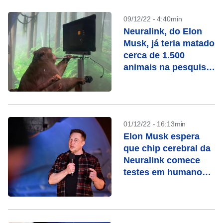
09/12/22 - 4:40min
Neuralink, do Elon
Musk, já teria matado
cerca de 1.500
animais na pesquisa
do implante cerebral
01/12/22 - 16:13min
Elon Musk espera
que chip cerebral da
Neuralink comece
testes em humanos
em 6 meses