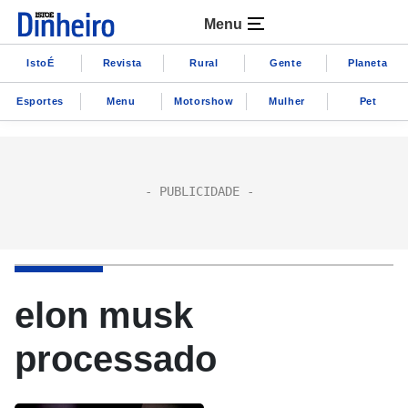
Menu
IstoÉ
Revista
Rural
Gente
Planeta
Esportes
Menu
Motorshow
Mulher
Pet
elon musk
processado