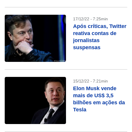
17/12/22 - 7:25min
Após críticas, Twitter
reativa contas de
jornalistas
suspensas
15/12/22 - 7:21min
Elon Musk vende
mais de US$ 3,5
bilhões em ações da
Tesla