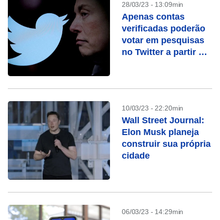
28/03/23 - 13:09min
Apenas contas
verificadas poderão
votar em pesquisas
no Twitter a partir de
15 de abril
10/03/23 - 22:20min
Wall Street Journal:
Elon Musk planeja
construir sua própria
cidade
06/03/23 - 14:29min