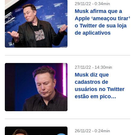
29/11/22 - 0:34min
Musk afirma que a
Apple ‘ameaçou tirar’
o Twitter de sua loja
de aplicativos
27/11/22 - 14:30min
Musk diz que
cadastros de
usuários no Twitter
estão em pico
recorde e divulga
recursos de “app
para tudo”
26/11/22 - 0:24min