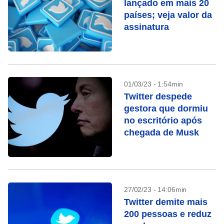
lançado em mais 20
países; veja valor da
assinatura
01/03/23 - 1:54min
Twitter despede
gestora que dormiu
no escritório após
chegada de Musk
27/02/23 - 14:06min
Twitter demite mais
200 pessoas e reduz