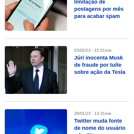
limitação de
postagens por mês
para acabar spam
03/02/23 - 22:01min
Júri inocenta Musk
de fraude por tuíte
sobre ação da Tesla
28/01/23 - 13:31min
Twitter muda fonte
de nome do usuário