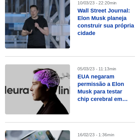
10/03/23 - 22:20min
Wall Street Journal:
Elon Musk planeja
construir sua própria
cidade
05/03/23 - 11:13min
EUA negaram
permissão a Elon
Musk para testar
chip cerebral em
humanos, diz
agência
16/02/23 - 1:36min