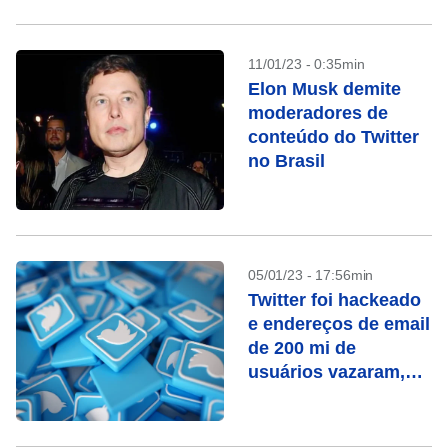
11/01/23 - 0:35min
Elon Musk demite
moderadores de
conteúdo do Twitter
no Brasil
05/01/23 - 17:56min
Twitter foi hackeado
e endereços de email
de 200 mi de
usuários vazaram,
diz pesquisador