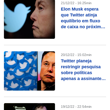
21/12/22 - 16:25min
Elon Musk espera
que Twitter atinja
equilíbrio em fluxo
de caixa no próximo
ano
20/12/22 - 15:02min
Twitter planeja
restringir pesquisa
sobre políticas
apenas a assinantes,
diz Musk
19/12/22 - 22:54min