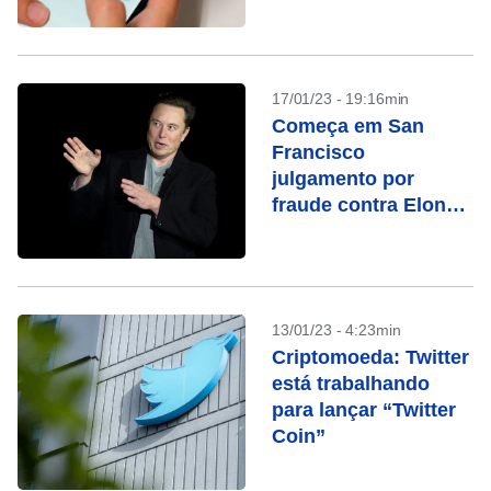
17/01/23 - 19:16min
Começa em San
Francisco
julgamento por
fraude contra Elon
Musk
13/01/23 - 4:23min
Criptomoeda: Twitter
está trabalhando
para lançar “Twitter
Coin”