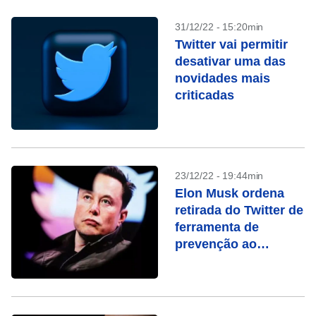
31/12/22 - 15:20min
Twitter vai permitir
desativar uma das
novidades mais
criticadas
23/12/22 - 19:44min
Elon Musk ordena
retirada do Twitter de
ferramenta de
prevenção ao
suicídio, dizem
fontes