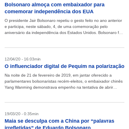
Bolsonaro almoça com embaixador para
comemorar independência dos EUA
O presidente Jair Bolsonaro repetiu o gesto feito no ano anterior
e participa, neste sábado, 4, de uma comemoração pelo
aniversário da independência dos Estados Unidos. Bolsonaro foi
recebido pelo embaixador americano no Brasil,...
12/04/20 - 16:03min
O influenciador digital de Pequim na polarização
Na noite de 21 de fevereiro de 2019, em jantar oferecido a
parlamentares bolsonaristas recém-eleitos, o embaixador chinês
Yang Wanming demonstrava empenho na tentativa de abrir
canais para apaziguar rusgas da campanha eleitoral de...
19/03/20 - 0:35min
Maia se desculpa com a China por “palavras
irrefletidas” de Eduardo Bolsonaro