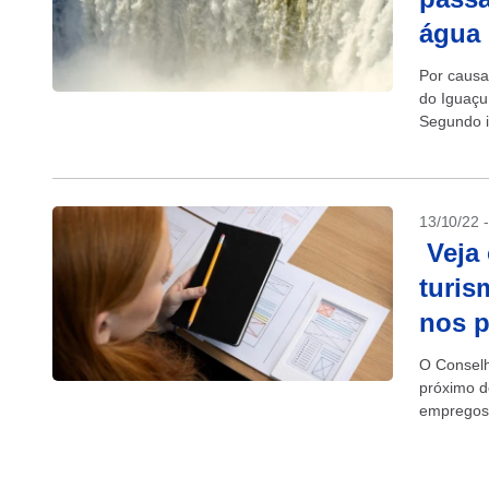
água
Por causa
do Iguaçu,
Segundo i
circuito d
13/10/22 
Veja 
turis
nos 
O Conselh
próximo d
empregos 