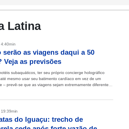
 Latina
- 4:40min
serão as viagens daqui a 50
 Veja as previsões
otéis subaquáticos, ter seu próprio concierge holográfico
 até mesmo usar seu batimento cardíaco em vez de um
e – prevê-se que as viagens sejam extremamente diferentes
A companhia...
- 19:39min
atas do Iguaçu: trecho de
rela cede após forte vazão de