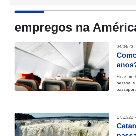
empregos na América
04/04/23 
Como 
anos?
Ficar em h
pessoal e
passaport
em 2070. 
17/10/22 
Catar
passa