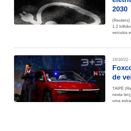
2030
(Reuters)
1,2 trilh
veículos 
acordo co
18/10/22 
Foxco
de ve
TAIPÉ (Re
nesta ter
uma estra
Foxconn, 