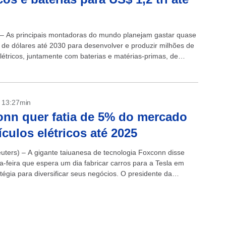
 – As principais montadoras do mundo planejam gastar quase
ão de dólares até 2030 para desenvolver e produzir milhões de
elétricos, juntamente com baterias e matérias-primas, de
m uma análise...
- 13:27min
nn quer fatia de 5% do mercado
ículos elétricos até 2025
uters) – A gigante taiuanesa de tecnologia Foxconn disse
ça-feira que espera um dia fabricar carros para a Tesla em
tégia para diversificar seus negócios. O presidente da
Liu Young-way,...