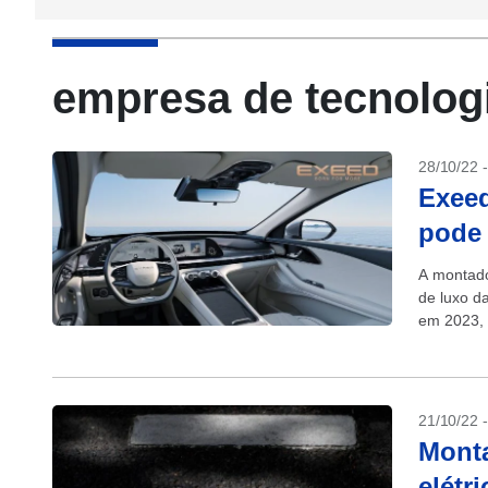
empresa de tecnolog
28/10/22 
Exeed
pode 
A montado
de luxo d
em 2023, 
21/10/22 
Monta
elétr