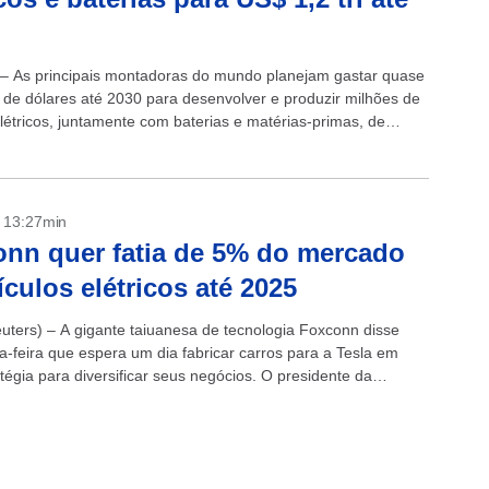
 – As principais montadoras do mundo planejam gastar quase
ão de dólares até 2030 para desenvolver e produzir milhões de
elétricos, juntamente com baterias e matérias-primas, de
m uma análise...
- 13:27min
nn quer fatia de 5% do mercado
ículos elétricos até 2025
uters) – A gigante taiuanesa de tecnologia Foxconn disse
ça-feira que espera um dia fabricar carros para a Tesla em
tégia para diversificar seus negócios. O presidente da
Liu Young-way,...