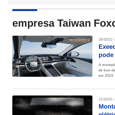
empresa Taiwan Fox
28/10/22 
Exeed
pode 
A montado
de luxo d
em 2023, 
21/10/22 
Monta
elétr