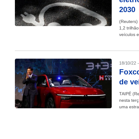
2030
(Reuters)
1,2 trilh
veículos 
acordo co
18/10/22 
Foxco
de ve
TAIPÉ (Re
nesta ter
uma estra
Foxconn, 