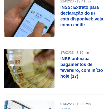
22/02/23 - 19:41min
INSS: Extrato para
declaração do IR
está disponível; veja
como emitir
17/02/23 - 8:10min
INSS antecipa
pagamentos de
fevereiro, com início
hoje (17)
01/02/23 - 19:35min