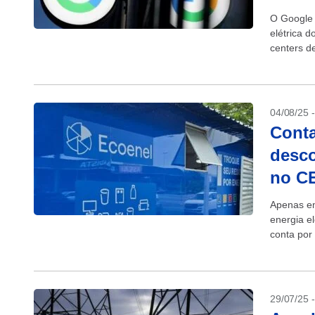
O Google 
elétrica 
centers de
na rede, i
04/08/25 
Conta
desco
no C
Apenas em
energia e
conta por
a...
29/07/25 