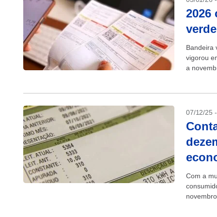
2026 
verde
Bandeira 
vigorou e
a novemb
07/12/25 
Conta
dezem
econ
Com a mud
consumido
novembro