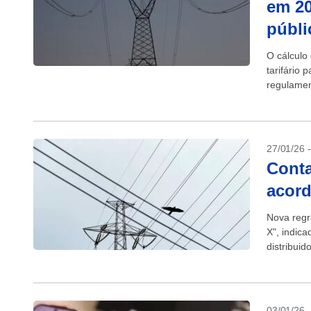
em 20
públic
O cálculo
tarifário 
regulamen
(UBP),...
27/01/26 
Conta
acord
Nova regra
X", indica
distribuid
03/01/26 