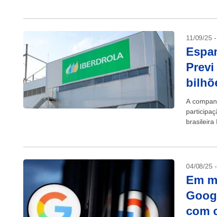
Agência...
11/09/25 
Espan
Previ
bilhõ
A companh
participa
brasileir
informou n
04/08/25 
Em me
Googl
com 