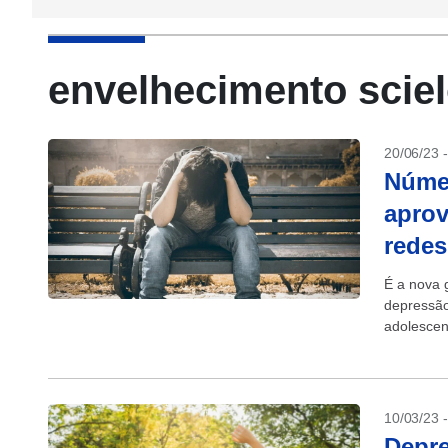
envelhecimento scie
20/06/23 
Númer
aprov
redes
É a nova 
depressão
adolescen
frases com
10/03/23 
Depre