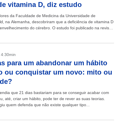
 de vitamina D, diz estudo
ores da Faculdade de Medicina da Universidade de
ld, na Alemanha, descobriram que a deficiência de vitamina D
 envelhecimento do cérebro. O estudo foi publicado na revista
y Research: Neuroimaging e analisou...
- 4:30min
as para um abandonar um hábito
o ou conquistar um novo: mito ou
ade?
ndia que 21 dias bastariam para se conseguir acabar com
u, até, criar um hábito, pode ter de rever as suas teorias.
giu quem defenda que não existe qualquer tipo...