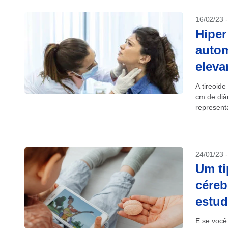
16/02/23 
Hiper
autom
eleva
A tireoid
cm de diâ
represent
24/01/23 
Um ti
céreb
estu
E se você