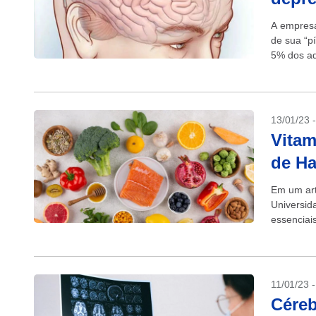
A empresa
de sua “pí
5% dos ad
Saúde...
13/01/23 
Vitam
de Ha
Em um art
Universid
essenciai
consumo d
11/01/23 
Céreb