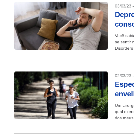
03/03/23 
Depre
conso
Você sabi
se sentir 
Disorders
pessoas..
02/03/23 
Espec
envel
Um cirurg
qual exer
dos meus 
odeia...