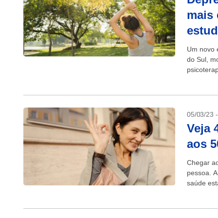
mais 
estu
Um novo e
do Sul, mo
psicotera
British...
05/03/23 
Veja 
aos 5
Chegar ao
pessoa. A
saúde est
Outros...