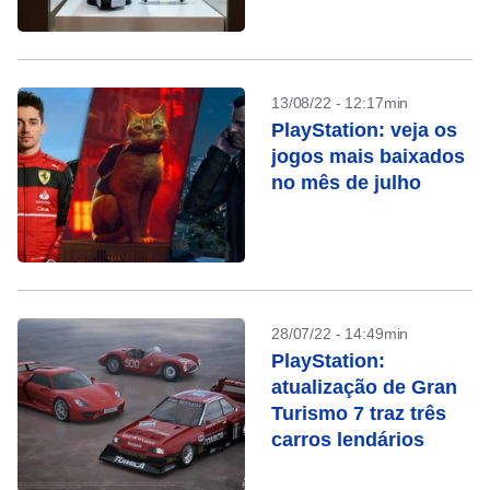
13/08/22 - 12:17min
PlayStation: veja os
jogos mais baixados
no mês de julho
28/07/22 - 14:49min
PlayStation:
atualização de Gran
Turismo 7 traz três
carros lendários