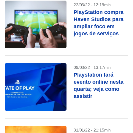
22/03/22 - 12:19min
PlayStation compra
Haven Studios para
ampliar foco em
jogos de serviços
09/03/22 - 13:17min
Playstation fará
evento online nesta
quarta; veja como
assistir
31/01/22 - 21:15min