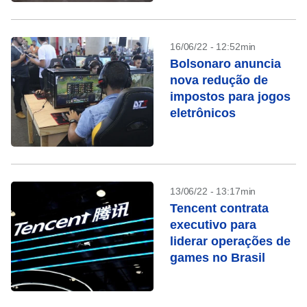
16/06/22 - 12:52min
Bolsonaro anuncia
nova redução de
impostos para jogos
eletrônicos
13/06/22 - 13:17min
Tencent contrata
executivo para
liderar operações de
games no Brasil