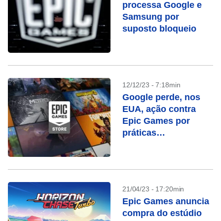
processa Google e
Samsung por
suposto bloqueio
12/12/23 - 7:18min
Google perde, nos
EUA, ação contra
Epic Games por
práticas
anticompetitivas
21/04/23 - 17:20min
Epic Games anuncia
compra do estúdio