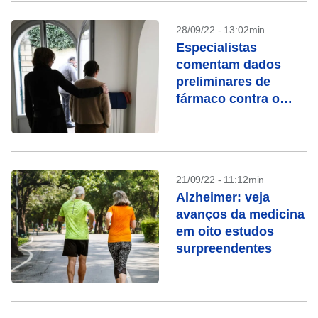
28/09/22 - 13:02min
Especialistas
comentam dados
preliminares de
fármaco contra o
Alzheimer
21/09/22 - 11:12min
Alzheimer: veja
avanços da medicina
em oito estudos
surpreendentes