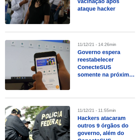
vacinação após
ataque hacker
11/12/21 - 14:26min
Governo espera
reestabelecer
ConecteSUS
somente na próxima
semana
11/12/21 - 11:55min
Hackers atacaram
outros 9 órgãos do
governo, além do