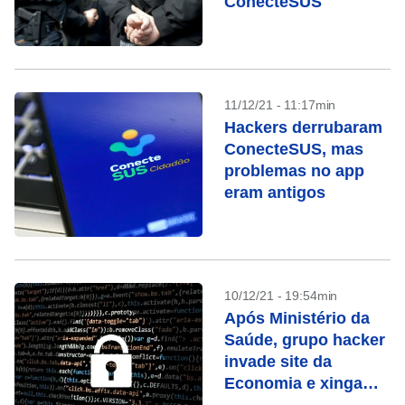
ConecteSUS
11/12/21 - 11:17min
Hackers derrubaram
ConecteSUS, mas
problemas no app
eram antigos
10/12/21 - 19:54min
Após Ministério da
Saúde, grupo hacker
invade site da
Economia e xinga