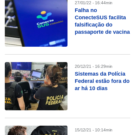
27/01/22 - 16:44min
Falha no
ConecteSUS facilita
falsificação do
passaporte de vacina
20/12/21 - 16:29min
Sistemas da Polícia
Federal estão fora do
ar há 10 dias
15/12/21 - 10:14min