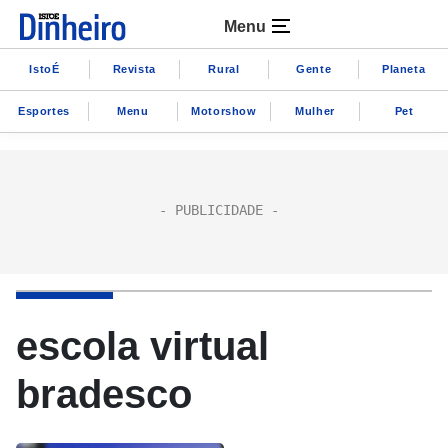
Menu
IstoÉ
Revista
Rural
Gente
Planeta
Esportes
Menu
Motorshow
Mulher
Pet
escola virtual
bradesco