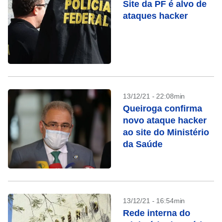
Site da PF é alvo de
ataques hacker
13/12/21 - 22:08min
Queiroga confirma
novo ataque hacker
ao site do Ministério
da Saúde
13/12/21 - 16:54min
Rede interna do