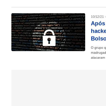
10/12/21 
Após 
hacke
Bols
O grupo q
madrugada
atacaram 
ligado...