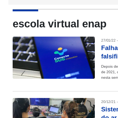
escola virtual enap
27/01/22 
Falha
falsi
Depois de
de 2021, 
nesta sem
20/12/21 
Siste
do ar