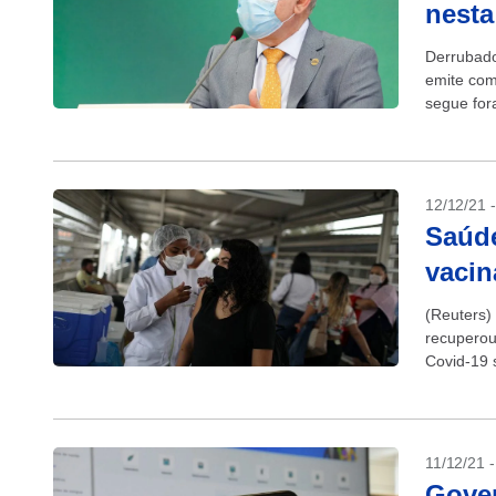
nesta
Derrubado
emite com
segue fora
reestabele
12/12/21 
Saúde
vacin
(Reuters)
recuperou
Covid-19 
foram reti
11/12/21 
Gover