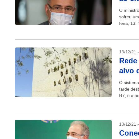
O ministr
sofreu um
feira, 13
figuras...
13/12/21 
Rede 
alvo 
O sistema
tarde des
R7, o ata
internos...
13/12/21 
Conec