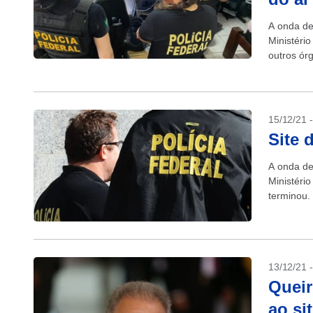
A onda de
Ministéri
outros ór
Polícia Fe
15/12/21 
Site 
A onda de
Ministéri
terminou. 
Federal foi
13/12/21 
Queir
ao si