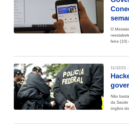
Cone
sema
O Ministé
reestabel
feira (10)
emissão d
11/12/21 
Hacke
gove
Não basta
da Saúde 
órgãos do
Segundo a