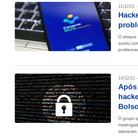
11/12/21 
Hack
probl
O ataque 
sumiu com
problemas 
10/12/21 
Após 
hacke
Bols
O grupo q
madrugada
atacaram 
ligados...