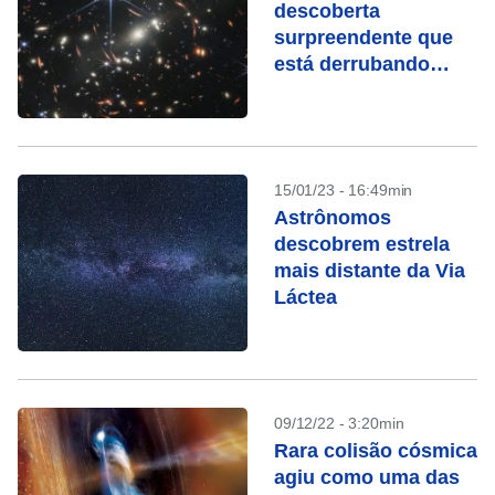
descoberta
surpreendente que
está derrubando
teorias
15/01/23 - 16:49min
Astrônomos
descobrem estrela
mais distante da Via
Láctea
09/12/22 - 3:20min
Rara colisão cósmica
agiu como uma das