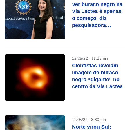
Ver buraco negro na
Via Láctea é apenas
o começo, diz
pesquisadora
americana
12/05/22 - 11:23min
Cientistas revelam
imagem de buraco
negro “gigante” no
centro da Via Láctea
11/05/22 - 3:30min
Norte virou Sul: