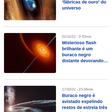
‘fábricas de ouro’ do
universo
01/12/22 - 0:33min
Misterioso flash
brilhante é um
buraco negro
distante devorando
uma estrela
17/10/22 - 23:08min
Buraco negro é
avistado expelindo
restos de estrela três