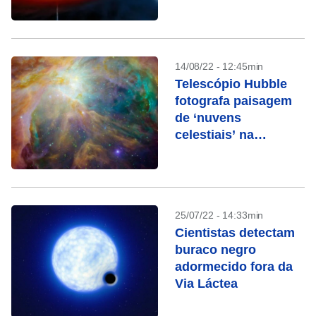
14/08/22 - 12:45min
Telescópio Hubble
fotografa paisagem
de ‘nuvens
celestiais’ na
Nebulosa de Órion
25/07/22 - 14:33min
Cientistas detectam
buraco negro
adormecido fora da
Via Láctea