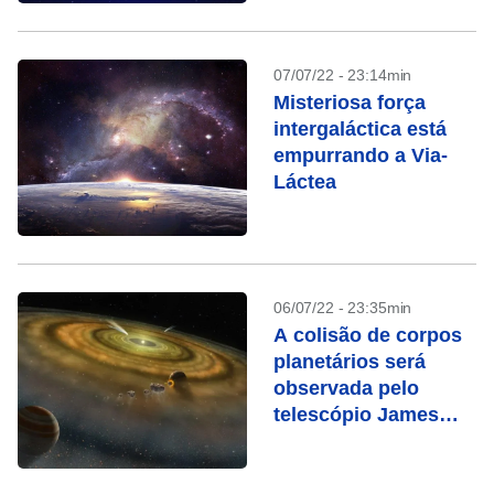
07/07/22 - 23:14min
Misteriosa força
intergaláctica está
empurrando a Via-
Láctea
06/07/22 - 23:35min
A colisão de corpos
planetários será
observada pelo
telescópio James
Webb