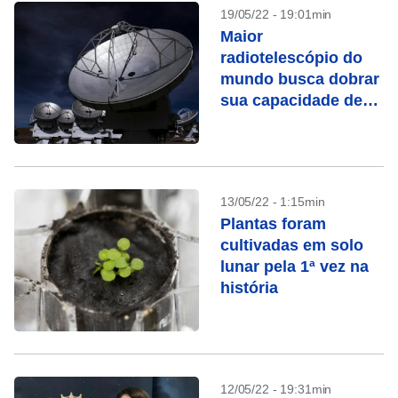
19/05/22 - 19:01min
Maior
radiotelescópio do
mundo busca dobrar
sua capacidade de
observação até 2030
13/05/22 - 1:15min
Plantas foram
cultivadas em solo
lunar pela 1ª vez na
história
12/05/22 - 19:31min