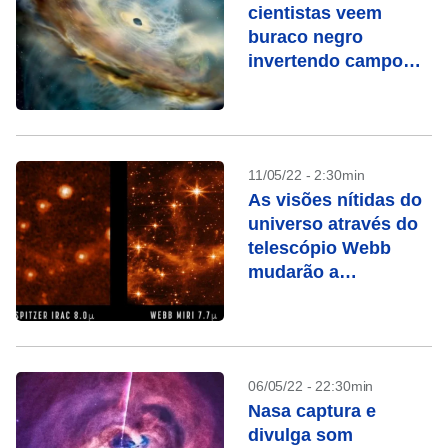
cientistas veem
buraco negro
invertendo campo
magnético
11/05/22 - 2:30min
As visões nítidas do
universo através do
telescópio Webb
mudarão a
astronomia
06/05/22 - 22:30min
Nasa captura e
divulga som