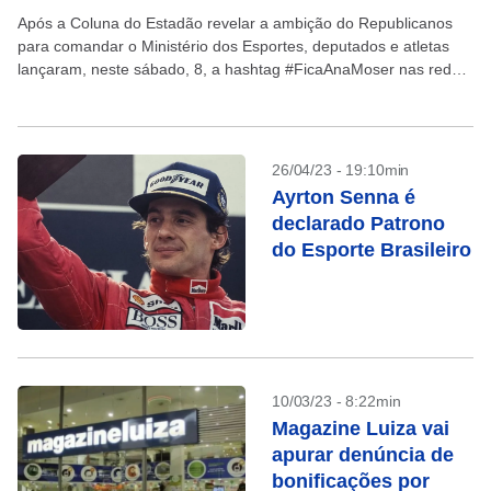
Após a Coluna do Estadão revelar a ambição do Republicanos
para comandar o Ministério dos Esportes, deputados e atletas
lançaram, neste sábado, 8, a hashtag #FicaAnaMoser nas redes
sociais. De acordo com os organizadores,...
26/04/23 - 19:10min
Ayrton Senna é
declarado Patrono
do Esporte Brasileiro
10/03/23 - 8:22min
Magazine Luiza vai
apurar denúncia de
bonificações por