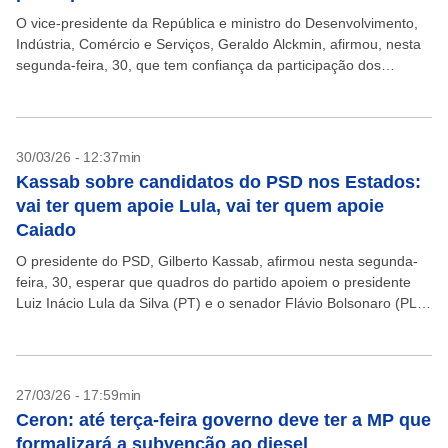
O vice-presidente da República e ministro do Desenvolvimento,
Indústria, Comércio e Serviços, Geraldo Alckmin, afirmou, nesta
segunda-feira, 30, que tem confiança da participação dos
Estados nas medidas para controle do preço do diesel no...
30/03/26 - 12:37min
Kassab sobre candidatos do PSD nos Estados:
vai ter quem apoie Lula, vai ter quem apoie
Caiado
O presidente do PSD, Gilberto Kassab, afirmou nesta segunda-
feira, 30, esperar que quadros do partido apoiem o presidente
Luiz Inácio Lula da Silva (PT) e o senador Flávio Bolsonaro (PL),
em vez do candidato...
27/03/26 - 17:59min
Ceron: até terça-feira governo deve ter a MP que
formalizará a subvenção ao diesel