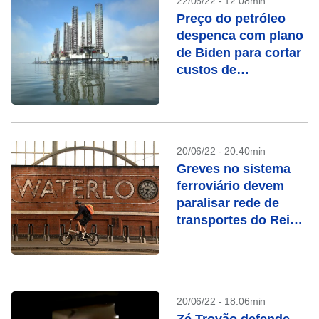
22/06/22 - 12:08min
Preço do petróleo
despenca com plano
de Biden para cortar
custos de
combustível
20/06/22 - 20:40min
Greves no sistema
ferroviário devem
paralisar rede de
transportes do Reino
Unido
20/06/22 - 18:06min