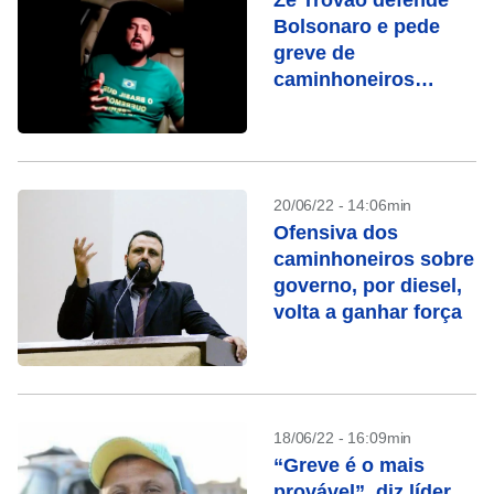
Zé Trovão defende
Bolsonaro e pede
greve de
caminhoneiros
contra aumento do
Diesel
20/06/22 - 14:06min
Ofensiva dos
caminhoneiros sobre
governo, por diesel,
volta a ganhar força
18/06/22 - 16:09min
“Greve é o mais
provável”, diz líder