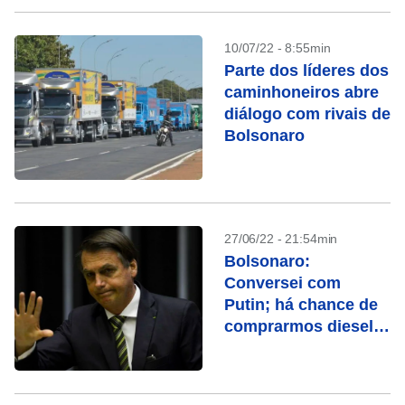
10/07/22 - 8:55min
Parte dos líderes dos
caminhoneiros abre
diálogo com rivais de
Bolsonaro
27/06/22 - 21:54min
Bolsonaro:
Conversei com
Putin; há chance de
comprarmos diesel
da Rússia