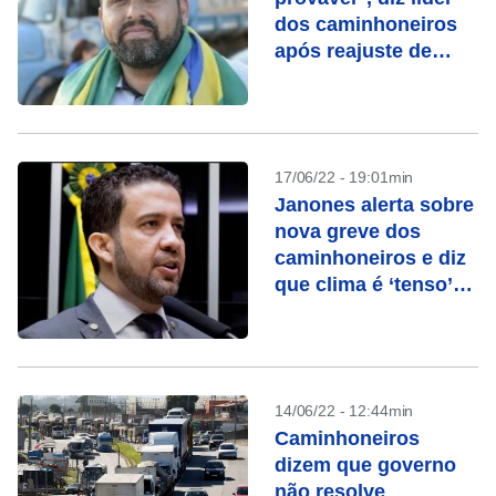
dos caminhoneiros
após reajuste de
combustíveis
17/06/22 - 19:01min
Janones alerta sobre
nova greve dos
caminhoneiros e diz
que clima é ‘tenso’
entre lideranças
14/06/22 - 12:44min
Caminhoneiros
dizem que governo
não resolve