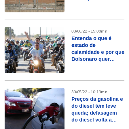
03/06/22 - 15:08min
Entenda o que é
estado de
calamidade e por que
Bolsonaro quer
decretá-lo
30/05/22 - 10:13min
Preços da gasolina e
do diesel têm leve
queda; defasagem
do diesel volta a
subir