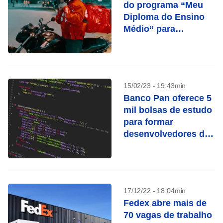
do programa “Meu
Diploma do Ensino
Médio” para
entregadores
15/02/23 - 19:43min
Banco Pan oferece 5
mil bolsas de estudo
para formar
desenvolvedores de
software
17/12/22 - 18:04min
Fedex abre mais de
70 vagas de trabalho