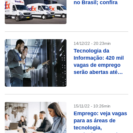
no Brasil; confira
14/12/22 - 20:23min
Tecnologia da
Informação: 420 mil
vagas de emprego
serão abertas até
2025
15/11/22 - 10:26min
Emprego: veja vagas
para as áreas de
tecnologia,